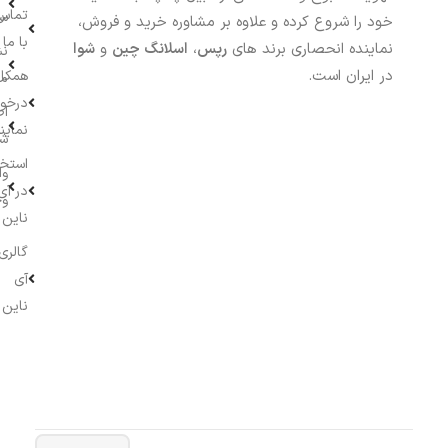
تماس
سف
خود را شروع کرده و علاوه بر مشاوره خرید و فروش،
با ما
نماینده انحصاری برند های
رپس
،
اسلانگ چین
و
شوا
نش
در ایران است.
همکار
م
درخو
اط
نماین
ش
استخ
وا
در آی
وج
ناین
گالری
آی
ناین