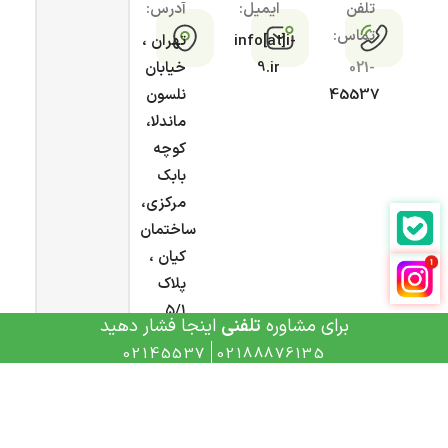
تلفن
ایمیل:
آدرس:
تماس:
info[at]i-
تهران ،
021-
9.ir
خیابان
45537
نلسون
ماندلا،
کوچه
بابک
مرکزی،
ساختمان
کیان ،
پلاک
۵/۱
برای مشاوره
تلفنی
اینجا فشار دهید
02145537
02188876135
تمامی حقوق این سایت محفوظ و متعلق به
آی ناین
می
باشد و هرگونه کپی برداری، پیگرد قانونی دارد.