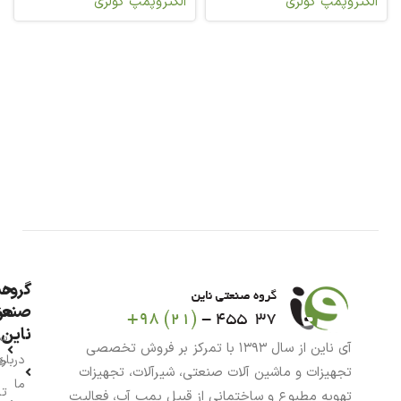
الکتروپمپ کولری
الکتروپمپ کولری
گروه
حس
من
صنعت
ناین
سب
آی ناین از سال ۱۳۹۳ با تمرکز بر فروش تخصصی
درباره
خر
تجهیزات و ماشین آلات صنعتی، شیرآلات، تجهیزات
ما
تا
تهویه مطبوع و ساختمانی از قبیل پمپ آب، فعالیت