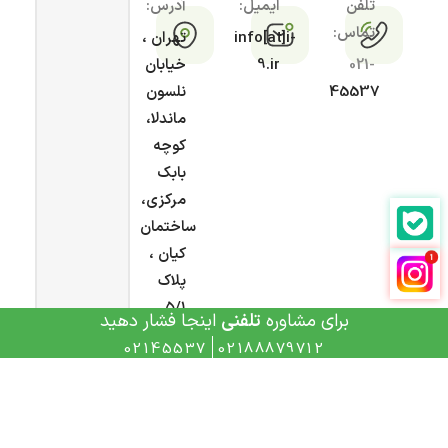
تلفن
ایمیل:
آدرس:
تماس:
info[at]i-
تهران ،
021-
9.ir
خیابان
45537
نلسون
ماندلا،
کوچه
بابک
مرکزی،
ساختمان
کیان ،
پلاک
۵/۱
برای مشاوره
تلفنی
اینجا فشار دهید
02145537
02188879712
تمامی حقوق این سایت محفوظ و متعلق به
آی ناین
می
باشد و هرگونه کپی برداری، پیگرد قانونی دارد.