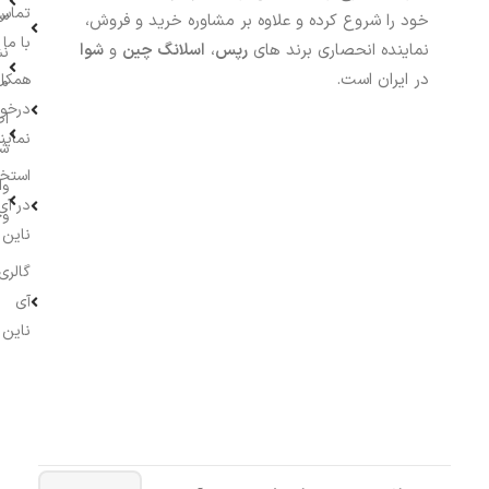
تماس
سف
خود را شروع کرده و علاوه بر مشاوره خرید و فروش،
با ما
نماینده انحصاری برند های
رپس
،
اسلانگ چین
و
شوا
نش
در ایران است.
همکار
م
درخو
اط
نماین
ش
استخ
وا
در آی
وج
ناین
گالری
آی
ناین