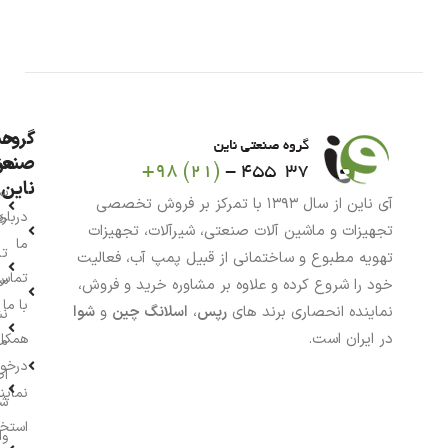
گروه
حس
من
صنعت
ناین
سب
آی ناین از سال ۱۳۹۳ با تمرکز بر فروش تخصصی
درباره
خر
تجهیزات و ماشین آلات صنعتی، شیرآلات، تجهیزات
ما
تا
تهویه مطبوع و ساختمانی از قبیل پمپ آب، فعالیت
تماس
سف
خود را شروع کرده و علاوه بر مشاوره خرید و فروش،
با ما
نماینده انحصاری برند های
رپس
،
اسلانگ چین
و
شوا
نش
در ایران است.
همکار
م
درخو
اط
نماین
ش
استخ
وا