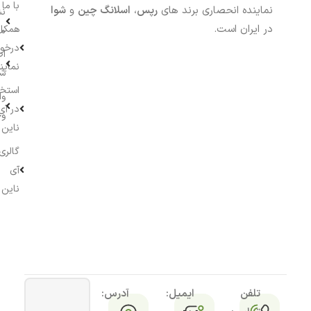
با ما
نماینده انحصاری برند های
رپس
،
اسلانگ چین
و
شوا
نش
در ایران است.
همکار
م
درخو
اط
نماین
ش
استخ
وا
در آی
وج
ناین
گالری
آی
ناین
تلفن
ایمیل:
آدرس: