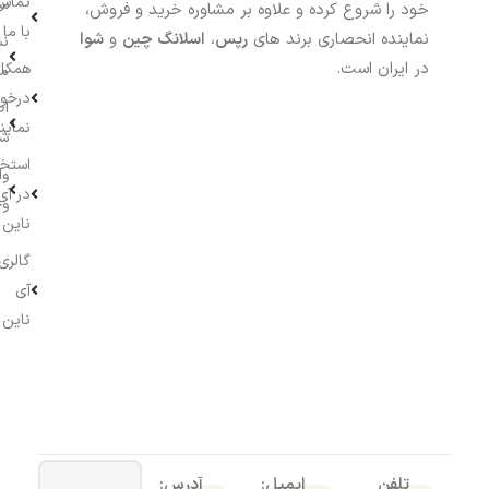
تماس
سف
خود را شروع کرده و علاوه بر مشاوره خرید و فروش،
با ما
نماینده انحصاری برند های
رپس
،
اسلانگ چین
و
شوا
نش
در ایران است.
همکار
م
درخو
اط
نماین
ش
استخ
وا
در آی
وج
ناین
گالری
آی
ناین
تلفن
ایمیل:
آدرس: