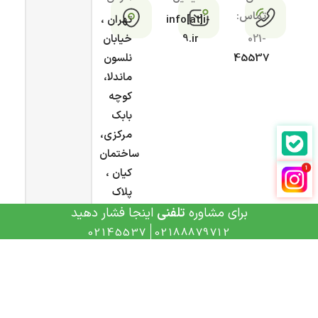
تماس:
info[at]i-
تهران ،
021-
9.ir
خیابان
45537
نلسون
ماندلا،
کوچه
بابک
مرکزی،
ساختمان
کیان ،
پلاک
۵/۱
برای مشاوره
تلفنی
اینجا فشار دهید
02145537
02188879712
تمامی حقوق این سایت محفوظ و متعلق به
آی ناین
می
باشد و هرگونه کپی برداری، پیگرد قانونی دارد.