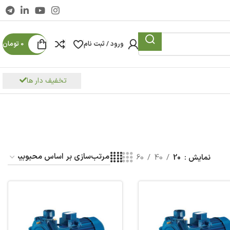
ورود / ثبت نام
0
تومان
تخفیف دار ها
نمایش
20
40
60