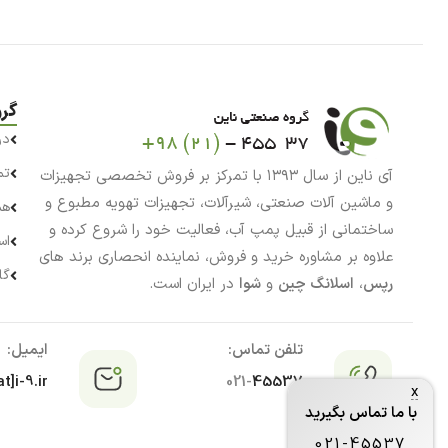
گر
در
تم
آی ناین از سال ۱۳۹۳ با تمرکز بر فروش تخصصی تجهیزات
و ماشین آلات صنعتی، شیرآلات، تجهیزات تهویه مطبوع و
هم
ساختمانی از قبیل پمپ آب، فعالیت خود را شروع کرده و
اس
علاوه بر مشاوره خرید و فروش، نماینده انحصاری برند های
گا
رپس
،
اسلانگ چین
و
شوا
در ایران است.
تلفن تماس:
ایمیل:
t]i-9.ir
021-
45537
x
با ما تماس بگیرید
021-45537