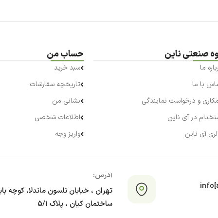
وه صنعتی ناین
حساب من
باره ما
سبد خرید
اس با ما
تاریخچه سفارشات
کاری و درخواست نمایندگی
نشانی من
تخدام در آی ناین
اطلاعات شخصی
لری آی ناین
واریز وجه
آدرس:
info[a
تهران ، خیابان نلسون ماندلا، کوچه با
ساختمان کیان ، پلاک ۵/۱