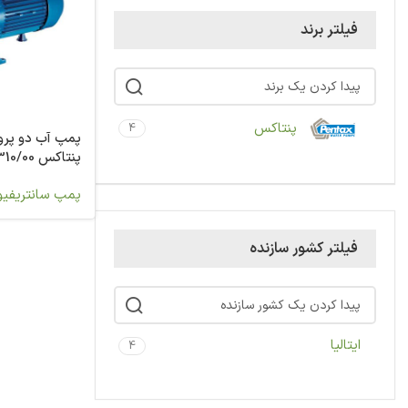
فیلتر برند
پنتاکس
4
پمپ آب دو پروا
پنتاکس CB310/00
پمپ سانتریفیو
فیلتر کشور سازنده
ایتالیا
4