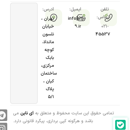
تلفن
ایمیل:
آدرس:
تماس:
info[at]i-
تهران ،
021-
9.ir
خیابان
45537
نلسون
ماندلا،
کوچه
بابک
مرکزی،
ساختمان
کیان ،
پلاک
۵/۱
تمامی حقوق این سایت محفوظ و متعلق به
آی ناین
می
باشد و هرگونه کپی برداری، پیگرد قانونی دارد.