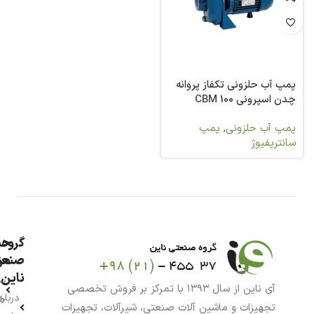
پمپ آب حلزونی تکفاز پروانه
چدن اسپرونی CBM 100
پمپ آب حلزونی
,
پمپ
سانتریفیوژ
گروه
حس
من
صنعت
ناین
سب
آی ناین از سال ۱۳۹۳ با تمرکز بر فروش تخصصی
درباره
خر
تجهیزات و ماشین آلات صنعتی، شیرآلات، تجهیزات