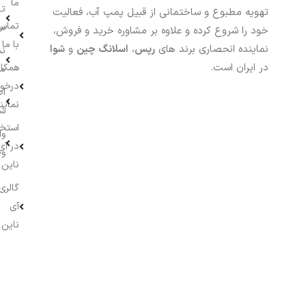
ما
تا
تهویه مطبوع و ساختمانی از قبیل پمپ آب، فعالیت
تماس
سف
خود را شروع کرده و علاوه بر مشاوره خرید و فروش،
با ما
نماینده انحصاری برند های
رپس
،
اسلانگ چین
و
شوا
نش
در ایران است.
همکار
م
درخو
اط
نماین
ش
استخ
وا
در آی
وج
ناین
گالری
آی
ناین