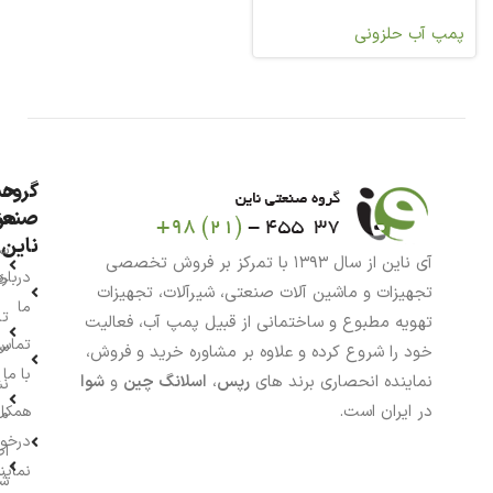
پمپ آب حلزونی
گروه
حس
من
صنعت
ناین
سب
آی ناین از سال ۱۳۹۳ با تمرکز بر فروش تخصصی
درباره
خر
تجهیزات و ماشین آلات صنعتی، شیرآلات، تجهیزات
ما
تا
تهویه مطبوع و ساختمانی از قبیل پمپ آب، فعالیت
تماس
سف
خود را شروع کرده و علاوه بر مشاوره خرید و فروش،
با ما
نماینده انحصاری برند های
رپس
،
اسلانگ چین
و
شوا
نش
در ایران است.
همکار
م
درخو
اط
نماین
ش