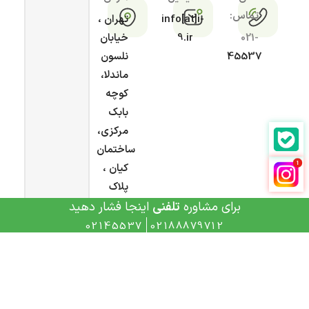
تماس:
info[at]i-
تهران ،
021-
9.ir
خیابان
45537
نلسون
ماندلا،
کوچه
بابک
مرکزی،
ساختمان
کیان ،
پلاک
۵/۱
برای مشاوره
تلفنی
اینجا فشار دهید
02145537
02188879712
تمامی حقوق این سایت محفوظ و متعلق به
آی ناین
می
باشد و هرگونه کپی برداری، پیگرد قانونی دارد.