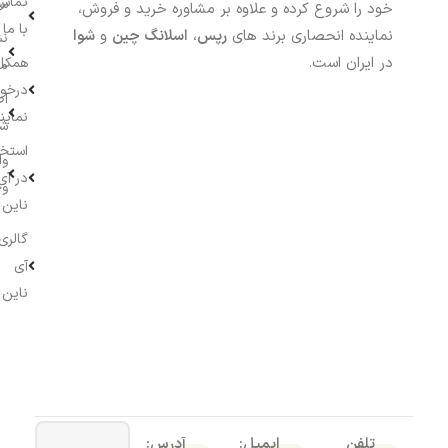
تماس
سف
خود را شروع کرده و علاوه بر مشاوره خرید و فروش،
با ما
نماینده انحصاری برند های
رپس
،
اسلانگ چین
و
شوا
نش
در ایران است.
همکار
م
درخو
اط
نماین
ش
استخ
وا
در آی
وج
ناین
گالری
آی
ناین
تلفن
ایمیل:
آدرس: