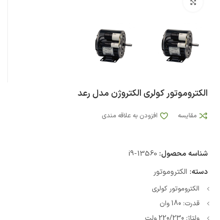
بزرگنمایی تصویر
الکتروموتور کولری الکتروژن مدل رعد
مقایسه
افزودن به علاقه مندی
شناسه محصول:
i9-13560
دسته:
الکتروموتور
الکتروموتور کولری
قدرت: 180 وان
ولتاژ: 220/230 ولت