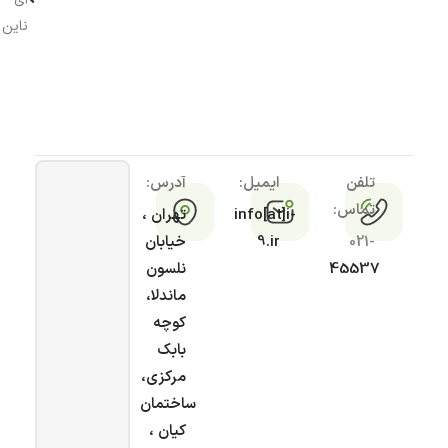
ناین
تلفن
ایمیل:
آدرس:
تماس:
info[at]i-
تهران ،
021-
9.ir
خیابان
45537
نلسون
ماندلا،
کوچه
بابک
مرکزی،
ساختمان
کیان ،