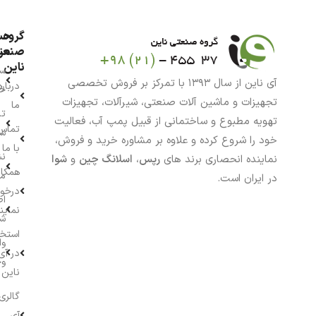
گروه
حس
من
صنعت
ناین
سب
آی ناین از سال ۱۳۹۳ با تمرکز بر فروش تخصصی
درباره
خر
تجهیزات و ماشین آلات صنعتی، شیرآلات، تجهیزات
ما
تا
تهویه مطبوع و ساختمانی از قبیل پمپ آب، فعالیت
تماس
سف
خود را شروع کرده و علاوه بر مشاوره خرید و فروش،
با ما
نش
نماینده انحصاری برند های
رپس
،
اسلانگ چین
و
شوا
همکار
م
در ایران است.
درخو
اط
نماین
ش
استخ
وا
در آی
وج
ناین
گالری
آی