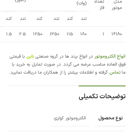
(آمپر)
مدل
تعداد
(وات)
موتور
فاز
تند
کند
تند
کند
تند
کند
1.5
2.5
1250
1350
115
180
1
16180
انواع الکتروموتور
در انواع برند ها در گروه صنعتی
ناین
با قیمتی
فوق العاده مناسب عرضه می گردد. در صورت تمایل به خرید با
ما
تماس
گرفته و اطلاعات بیشتر را از همکاران ما دریافت نمایید.
توضیحات تکمیلی
نوع محصول
الکتروموتور کولری