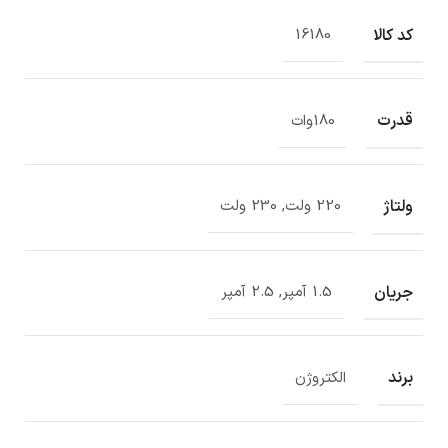
کد کالا
16180
قدرت
180وات
ولتاژ
220 ولت, 230 ولت
جریان
1.5 آمپر, 2.5 آمپر
برند
الکتروژن