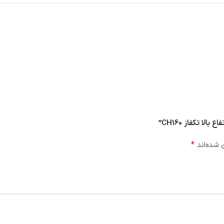
 تکفاز CH160”
*
 شده‌اند