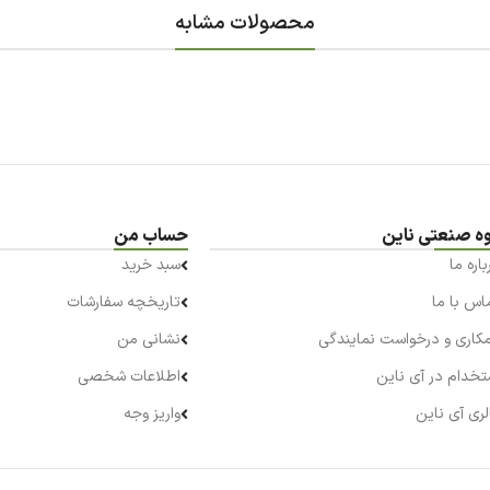
محصولات مشابه
ه صنعتی ناین
حساب من
باره ما
سبد خرید
اس با ما
تاریخچه سفارشات
کاری و درخواست نمایندگی
نشانی من
تخدام در آی ناین
اطلاعات شخصی
لری آی ناین
واریز وجه