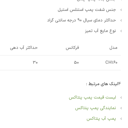
جنس شفت پمپ استنلس استیل
حداکثر دمای سیال 90 درجه سانتی گراد
نوع مایع آب تمیز
مدل
فرکانس
حداکثر آب دهی
30
50
CH160
4
لینک های مرتبط :
لیست قیمت پمپ پنتاکس
نمایندگی پمپ پنتاکس
پمپ آب پنتاکس