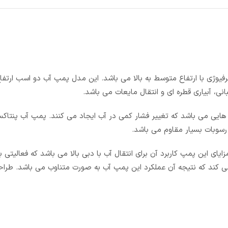
ا تکفاز CH160 از نوع پمپ های سانترفیوژی با ارتفاع متوسط به بالا می باشد. این مدل پمپ آب دو اسب ارت
لا تکفاز CH160 مناسب برای موقعیت هایی می باشد که تغییر فشار کمی در آب ایجاد می کنند. پمپ آب پ
کی از مزایای این پمپ کاربرد آن برای انتقال آب با دبی بالا می باشد که فعالیتی
تروموتور پمپ پنتاکس CH160 با دور موتور 2900 RPM کار می کند که نتیجه آن عملکرد این پمپ آب به صورت متناوب می با