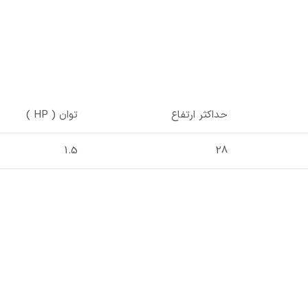
حداکثر ارتفاع
توان ( HP )
1.5
28