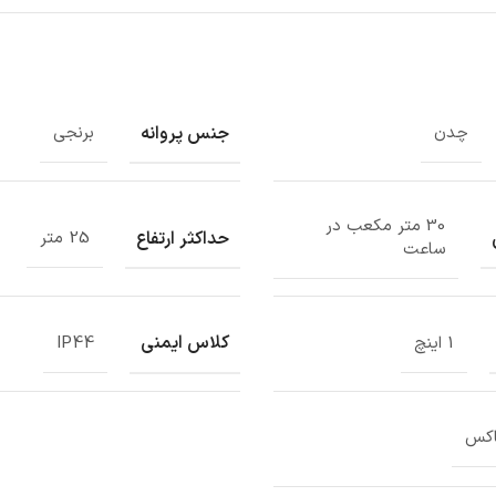
جنس پروانه
چدن
برنجی
30 متر مکعب در
حداکثر ارتفاع
25 متر
ساعت
کلاس ایمنی
1 اینچ
IP44
اکس