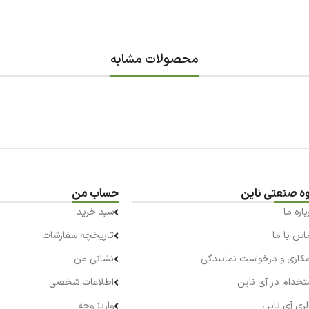
محصولات مشابه
ه صنعتی ناین
حساب من
باره ما
سبد خرید
اس با ما
تاریخچه سفارشات
کاری و درخواست نمایندگی
نشانی من
تخدام در آی ناین
اطلاعات شخصی
لری آی ناین
واریز وجه