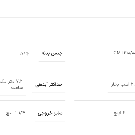
جنس بدنه
CMT210/0
چدن
7.2 متر م
حداکثر آبدهی
سب بخار
ساعت
سایز خروجی
2 اینچ
1/4 1 اینچ