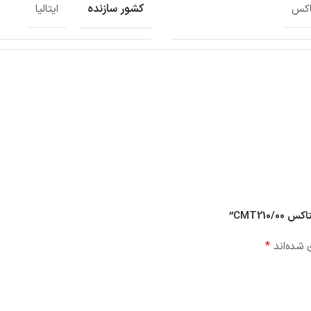
کشور سازنده
اکس
ایتالیا
CMT21”
*
 شده‌اند