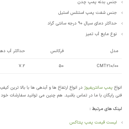
جنس بدنه پمپ چدن
جنس شفت پمپ استنلس استیل
حداکثر دمای سیال 90 درجه سانتی گراد
نوع مایع آب تمیز
مدل
فرکانس
حداکثر آب ده
7.2
50
CMT210/00
انواع
پمپ سانتریفیوژ
در انواع ارتفاع ها و آبدهی ها با بالا ترین ک
فنی رایگان با ما در تماس باشید. هم چنین می توانید سفارشات خود ر
لینک های مرتبط :
لیست قیمت پمپ پنتاکس