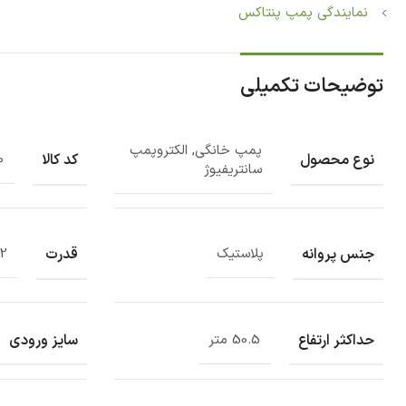
نمایندگی پمپ پنتاکس
توضیحات تکمیلی
پمپ خانگی, الکتروپمپ
نوع محصول
کد کالا
0
سانتریفیوژ
جنس پروانه
قدرت
پلاستیک
2.2 ا
حداکثر ارتفاع
سایز ورودی
50.5 متر