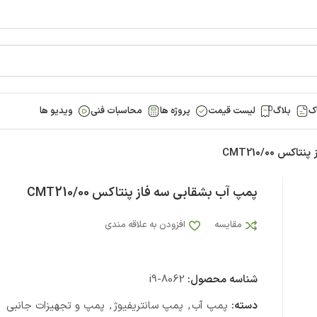
ک
بلاگ
لیست قیمت
پروژه ها
محاسبات فنی
ویدیو ها
س CMT210/00
پمپ آب بشقابی سه فاز پنتاکس CMT210/00
مقایسه
افزودن به علاقه مندی
شناسه محصول:
i9-8062
دسته:
پمپ آب
,
پمپ سانتریفیوژ
,
پمپ و تجهیزات جانبی