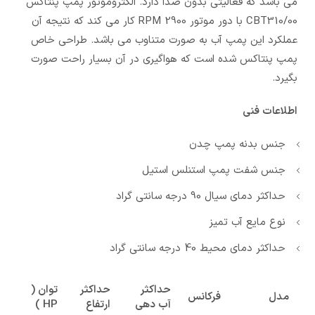
می باشد که فعالیتی بدون صدا دارد. الکتروموتور پمپ پنتاکس
CBT310/00 با دور موتور 2900 RPM کار می کند که نتیجه آن
عملکرد این پمپ آب به صورت متناوب می باشد. طراحی خاص
پمپ پنتاکس شده است که هواگیری در آن بسیار راحت صورت
بگیرد.
اطلاعات فنی
جنس بدنه پمپ چدن
جنس شفت پمپ استنلس استیل
حداکثر دمای سیال 90 درجه سانتی گراد
نوع مایع آب تمیز
حداکثر دمای محیط 40 درجه سانتی گراد
حداکثر
حداکثر
توان (
مدل
فرکانس
آب دهی
ارتفاع
HP )