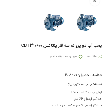
بزرگنمایی تصویر
پمپ آب دو پروانه سه فاز پنتاکس CBT310/00
مقایسه
افزودن به علاقه مندی
شناسه محصول:
i9-8271
دسته:
پمپ سانتریفیوژ
توان پمپ 3 اسب بخار
حداکثر ارتفاع 64 متر
حداکثر آبدهی 9 متر مکعب در ساعت