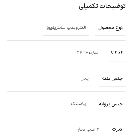
توضیحات تکمیلی
نوع محصول
الکتروپمپ سانتریفیوژ
کد کالا
CBT310/00
جنس بدنه
چدن
جنس پروانه
پلاستیک
قدرت
2 اسب بخار