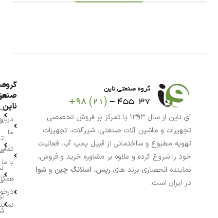
گروه
حس
من
صنعت
ناین
سب
آی ناین از سال ۱۳۹۳ با تمرکز بر فروش تخصصی
درباره
خر
تجهیزات و ماشین آلات صنعتی، شیرآلات، تجهیزات
ما
تا
تهویه مطبوع و ساختمانی از قبیل پمپ آب، فعالیت
تماس
سف
خود را شروع کرده و علاوه بر مشاوره خرید و فروش،
با ما
نش
نماینده انحصاری برند های
رپس
،
اسلانگ چین
و
شوا
همکار
م
در ایران است.
درخو
اط
نماین
ش