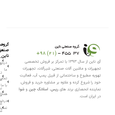
گروه
حس
من
صنعت
ناین
سب
آی ناین از سال ۱۳۹۳ با تمرکز بر فروش تخصصی
درباره
خر
تجهیزات و ماشین آلات صنعتی، شیرآلات، تجهیزات
ما
تا
تهویه مطبوع و ساختمانی از قبیل پمپ آب، فعالیت
تماس
سف
خود را شروع کرده و علاوه بر مشاوره خرید و فروش،
با ما
نش
نماینده انحصاری برند های
رپس
،
اسلانگ چین
و
شوا
همکار
م
در ایران است.
درخو
اط
نماین
ش