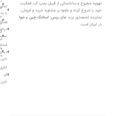
تا
تهویه مطبوع و ساختمانی از قبیل پمپ آب، فعالیت
تماس
سف
خود را شروع کرده و علاوه بر مشاوره خرید و فروش،
با ما
نش
نماینده انحصاری برند های
رپس
،
اسلانگ چین
و
شوا
همکار
م
در ایران است.
درخو
اط
نماین
ش
استخ
وا
در آی
وج
ناین
گالری
آی
ناین