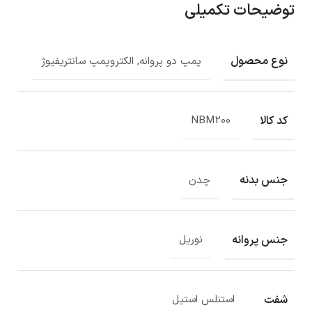
توضیحات تکمیلی
نوع محصول
پمپ دو پروانه, الکتروپمپ سانتریفیوژ
کد کالا
NBM200
جنس بدنه
چدن
جنس پروانه
نوریل
شفت
استنلس استیل