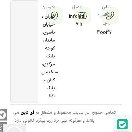
تلفن
ایمیل:
آدرس:
تماس:
info[at]i-
تهران ،
021-
9.ir
خیابان
45537
نلسون
ماندلا،
کوچه
بابک
مرکزی،
ساختمان
کیان ،
پلاک
۵/۱
تمامی حقوق این سایت محفوظ و متعلق به
آی ناین
می
باشد و هرگونه کپی برداری، پیگرد قانونی دارد.