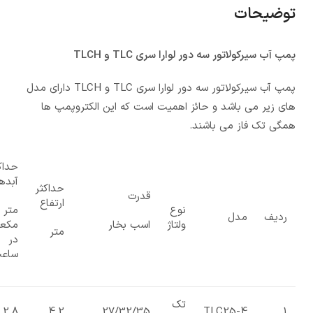
توضیحات
پمپ آب سیرکولاتور سه دور لوارا سری TLC و TLCH
پمپ آب سیرکولاتور سه دور لوارا سری TLC و TLCH دارای مدل
های زیر می باشد و حائز اهمیت است که این الکتروپمپ ها
همگی تک فاز می باشند.
حداک
آبده
حداکثر
قدرت
ارتفاع
نوع
متر
ردیف
مدل
ولتاژ
اسب بخار
مکع
متر
در
ساع
تک
2.8
4.2
27/32/35
TLC25-4
1