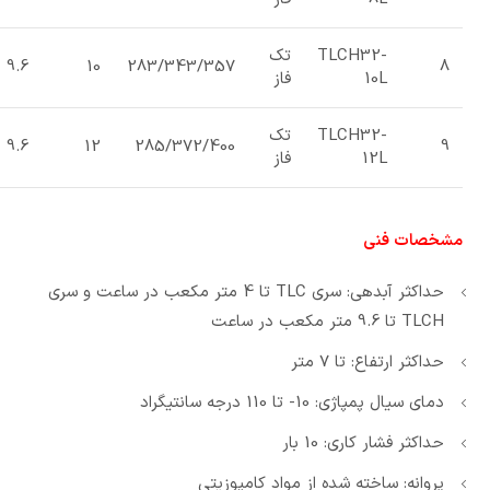
TLCH32-
تک
9.6
10
283/343/357
8
10L
فاز
TLCH32-
تک
9.6
12
285/372/400
9
12L
فاز
مشخصات فنی
حداکثر آبدهی: سری TLC تا 4 متر مکعب در ساعت و سری
TLCH تا 9.6 متر مکعب در ساعت
حداکثر ارتفاع: تا 7 متر
دمای سیال پمپاژی: 10- تا 110 درجه سانتیگراد
حداکثر فشار کاری: 10 بار
پروانه: ساخته شده از مواد کامپوزیتی