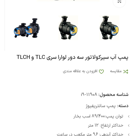
بزرگنمایی تصویر
پمپ آب سیرکولاتور سه دور لوارا سری TLC و TLCH
مقایسه
افزودن به علاقه مندی
شناسه محصول:
i9-11908
دسته:
پمپ سانتریفیوژ
توان پمپ:89/400 اسب بخار
حداکثر ارتفاع: 12 متر
حداکثر آبدهی: 9.6 متر مکعب در ساعت