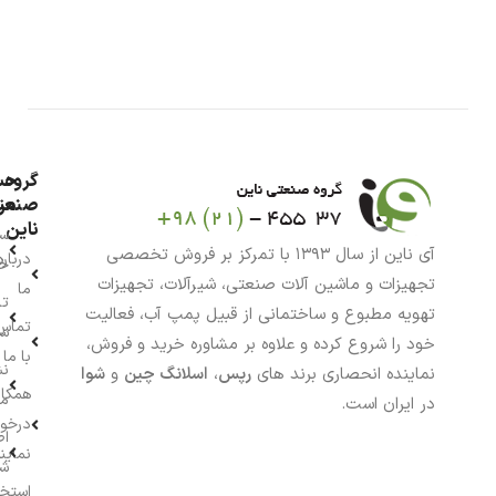
گروه
حس
من
صنعت
ناین
سب
آی ناین از سال ۱۳۹۳ با تمرکز بر فروش تخصصی
درباره
خر
تجهیزات و ماشین آلات صنعتی، شیرآلات، تجهیزات
ما
تا
تهویه مطبوع و ساختمانی از قبیل پمپ آب، فعالیت
تماس
سف
خود را شروع کرده و علاوه بر مشاوره خرید و فروش،
با ما
نش
نماینده انحصاری برند های
رپس
،
اسلانگ چین
و
شوا
همکار
م
در ایران است.
درخو
اط
نماین
ش
استخ