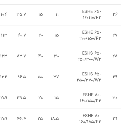
ESHE 65-
104
35.7
15
11
26
16/110/P2
ESHE 65-
113
60.7
20
15
27
200/150/P2
ESHS 65-
123
83.7
40
30
28
250/300/W2
ESHS 65-
132
96.5
50
37
29
250/370/W2
ESHE 80-
209
39.5
20
15
30
160/150/P2
ESHE 80-
209
46.4
25
18.5
31
160/185/P2