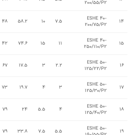
200/55/P2
ESHE 40-
48
58.2
10
7.5
14
200/75/P2
ESHE 40-
42
74.6
15
11
15
250/110/P2
ESHE 50-
67
17.5
3
2.2
16
125/22/P2
ESHE 50-
73
19.7
4
3
17
125/30/P2
ESHE 50-
79
24
5.5
4
18
125/40/P2
ESHE 50-
79
33.8
7.5
5.5
19
160/55/P2