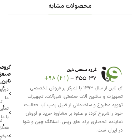
محصولات مشابه
گروه
حس
من
صنعت
ناین
سب
آی ناین از سال ۱۳۹۳ با تمرکز بر فروش تخصصی
درباره
خر
تجهیزات و ماشین آلات صنعتی، شیرآلات، تجهیزات
ما
تا
تهویه مطبوع و ساختمانی از قبیل پمپ آب، فعالیت
تماس
سف
خود را شروع کرده و علاوه بر مشاوره خرید و فروش،
با ما
نش
نماینده انحصاری برند های
رپس
،
اسلانگ چین
و
شوا
همکار
م
در ایران است.
درخو
اط