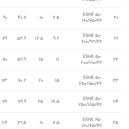
ESHE 50-
90
40.7
10
7.5
20
160/75/P2
ESHE 50-
79
52.9
12.5
9.2
21
200/92/P2
ESHE 50-
80
52.9
15
11
22
200/110/P2
ESHE 50-
73
70.2
20
15
23
250/150/P2
ESHE 50-
79
79.9
25
18.5
24
250/185/P2
ESHE 65-
116
31.5
10
7.5
25
160/75/P2