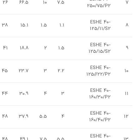
26
66.5
10
7.5
7
250/75/P2
ESHE 40-
38
15.1
1.5
1.1
8
125/11/S2
ESHE 40-
41
18.8
2
1.5
9
125/15/S2
ESHE 40-
45
23.7
3
2.2
10
125//22/P2
ESHE 40-
44
30.9
4
3
11
160/30/P2
ESHE 40-
48
37.9
5.5
4
12
160/40/P2
ESHE 40-
48
49.1
7.5
5.5
13