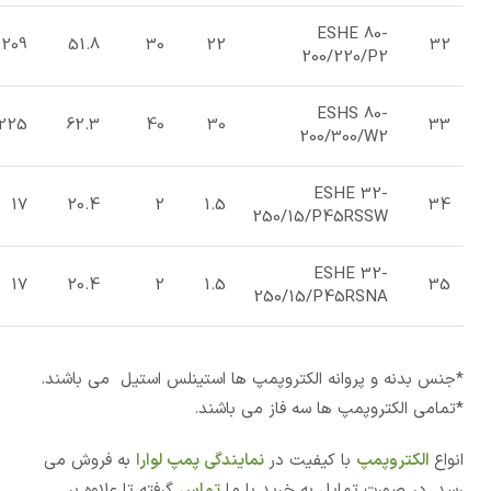
ESHE 80-
209
51.8
30
22
32
200/220/P2
ESHS 80-
225
62.3
40
30
33
200/300/W2
ESHE 32-
17
20.4
2
1.5
34
250/15/P45RSSW
ESHE 32-
17
20.4
2
1.5
35
250/15/P45RSNA
*جنس بدنه و پروانه الکتروپمپ ها استینلس استیل می باشند.
*تمامی الکتروپمپ ها سه فاز می باشند.
انواع
الکتروپمپ
با کیفیت در
نمایندگی پمپ لوارا
به فروش می
رسد. در صورت تمایل به خرید با ما
تماس
گرفته تا علاوه بر