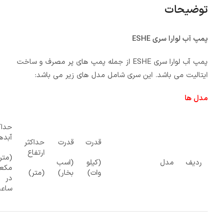
توضیحات
پمپ آب لوارا سری ESHE
پمپ آب لوارا سری ESHE از جمله پمپ های پر مصرف و ساخت
ایتالیت می باشد. این سری شامل مدل های زیر می باشد:
مدل ها
حداک
آبده
قدرت
قدرت
حداکثر
ارتفاع
(متر
ردیف
مدل
(کیلو
(اسب
مکع
وات)
بخار)
(متر)
در
ساع