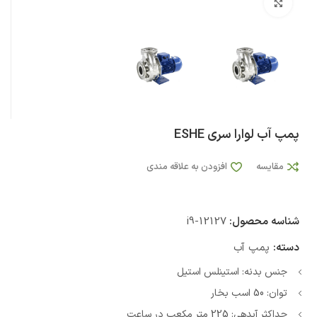
بزرگنمایی تصویر
پمپ آب لوارا سری ESHE
مقایسه
افزودن به علاقه مندی
شناسه محصول:
i9-12127
دسته:
پمپ آب
جنس بدنه: استینلس استیل
توان: 50 اسب بخار
حداکثر آبدهی: 225 متر مکعب در ساعت