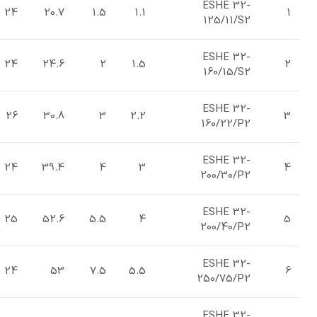
ESHE 32-
24
20.7
1.5
1.1
1
125/11/S2
ESHE 32-
24
24.6
2
1.5
2
160/15/S2
ESHE 32-
26
30.8
3
2.2
3
160/22/P2
ESHE 32-
24
39.4
4
3
4
200/30/P2
ESHE 32-
25
52.6
5.5
4
5
200/40/P2
ESHE 32-
24
53
7.5
5.5
6
250/75/P2
ESHE 32-