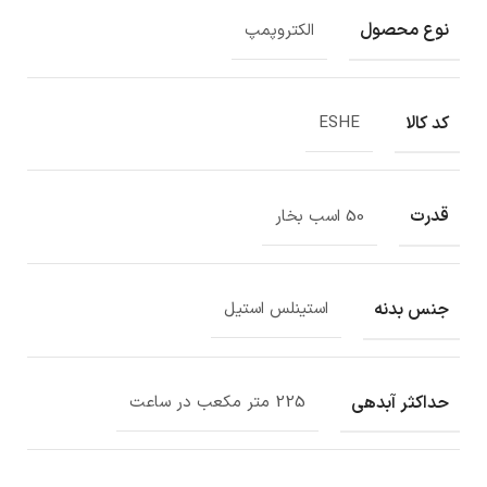
نوع محصول
الکتروپمپ
کد کالا
ESHE
قدرت
50 اسب بخار
جنس بدنه
استینلس استیل
حداکثر آبدهی
225 متر مکعب در ساعت