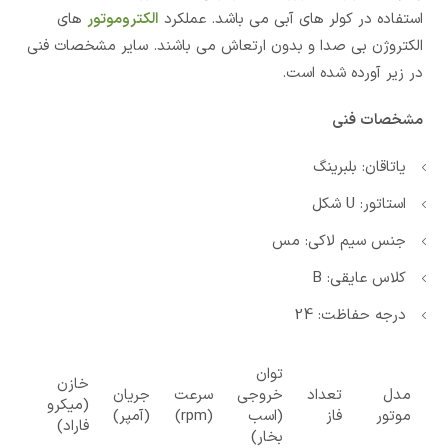
استفاده در کولر های آبی می باشد. عملکرد
الکتروموتور
های
الکتروژن بی صدا و بدون ارتعاش می باشند. سایر مشخصات فنی
در زیر آورده شده است.
مشخصات فنی
یاتاقان: بلبرینگ
استاتور: U شکل
جنس سیم لاکی: مس
کلاس عایقی: B
درجه حفاظت: 24
توان
خازن
مدل
تعداد
خروجی
سرعت
جریان
(میکرو
موتور
فاز
(اسب
(rpm)
(آمپر)
فاراد)
بخار)