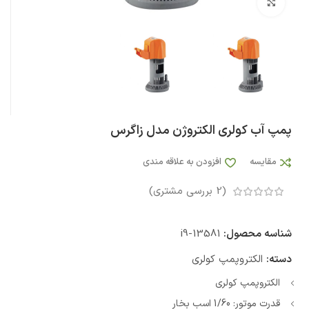
بزرگنمایی تصویر
پمپ آب کولری الکتروژن مدل زاگرس
مقایسه
افزودن به علاقه مندی
(
2
بررسی مشتری)
شناسه محصول:
i9-13581
دسته:
الکتروپمپ کولری
الکتروپمپ کولری
قدرت موتور: 1/60 اسب بخار