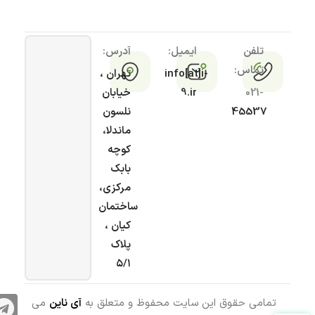
تلفن
ایمیل:
آدرس:
تماس:
info[at]i-
تهران ،
021-
9.ir
خیابان
45537
نلسون
ماندلا،
کوچه
بابک
مرکزی،
ساختمان
کیان ،
پلاک
۵/۱
تمامی حقوق این سایت محفوظ و متعلق به
آی ناین
می