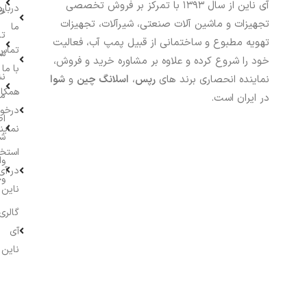
آی ناین از سال ۱۳۹۳ با تمرکز بر فروش تخصصی
درباره
خر
تجهیزات و ماشین آلات صنعتی، شیرآلات، تجهیزات
ما
تا
تهویه مطبوع و ساختمانی از قبیل پمپ آب، فعالیت
تماس
سف
خود را شروع کرده و علاوه بر مشاوره خرید و فروش،
با ما
نش
نماینده انحصاری برند های
رپس
،
اسلانگ چین
و
شوا
همکار
م
در ایران است.
درخو
اط
نماین
ش
استخ
وا
در آی
وج
ناین
گالری
آی
ناین