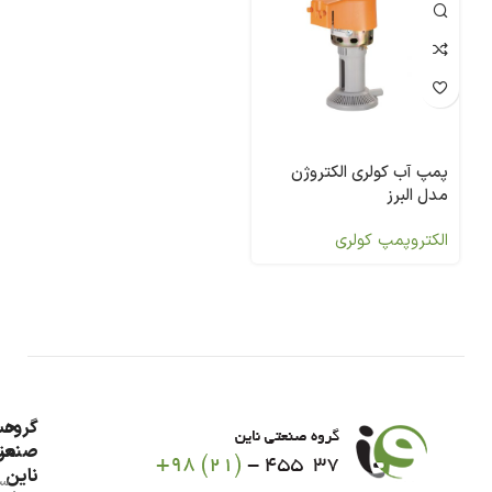
پمپ آب کولری الکتروژن
مدل البرز
الکتروپمپ کولری
گروه
حس
من
صنعت
ناین
سب