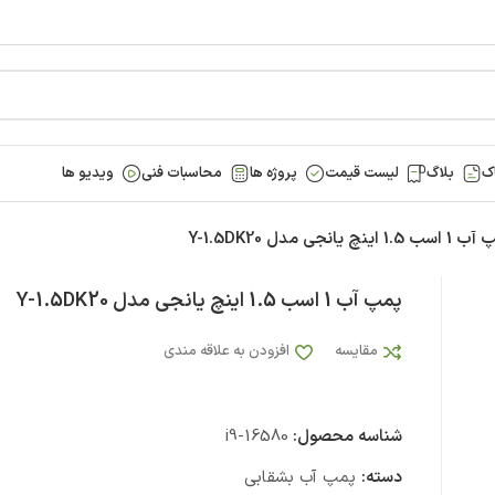
ک
بلاگ
لیست قیمت
پروژه ها
محاسبات فنی
ویدیو ها
1.5 اینچ یانجی مدل Y-1.5DK20
پمپ آب 1 اسب 1.5 اینچ یانجی مدل Y-1.5DK20
مقایسه
افزودن به علاقه مندی
شناسه محصول:
i9-16580
دسته:
پمپ آب بشقابی