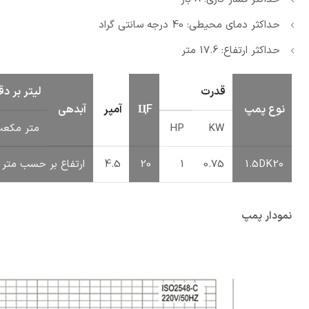
حداکثر دمای محیطی: 40 درجه سانتی گراد
حداکثر ارتفاع: 17.6 متر
قدرت
لیتر بر دق
نوع پمپ
ЦF
آمپر
آبدهی
KW
HP
متر مکعب
1.5DK20
0.75
1
20
4.5
ارتفاع بر حسب متر
نمودار پمپ