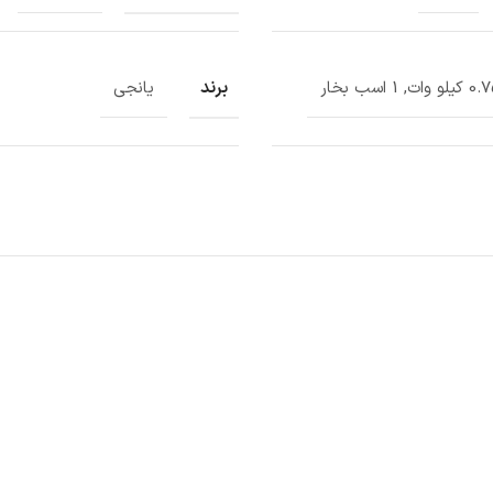
برند
لو وات, 1 اسب بخار
یانجی