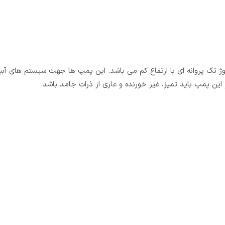
ی مدل Y-1.5DK20 پمپ های سانتریفیوژ تک پروانه ای با ارتفاع کم می باشد. این پمپ ها جهت سیستم های
این پمپ باید تمیز، غیر خورنده و عاری از ذرات جامد باشد.