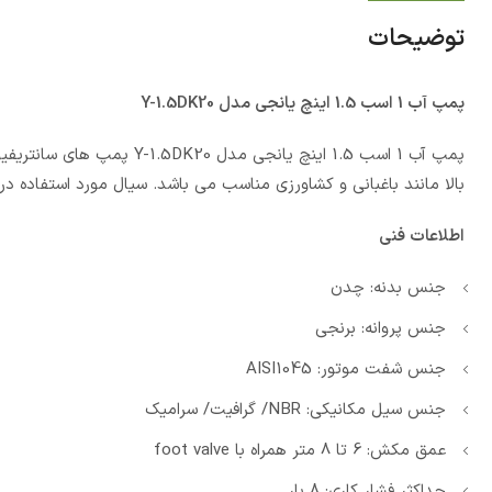
توضیحات
پمپ آب 1 اسب 1.5 اینچ یانجی مدل Y-1.5DK20
پمپ آب 1 اسب 1.5 اینچ یانج
بالا مانند باغبانی و کشاورزی مناسب می باشد. سیال مورد استفاده در 
اطلاعات فنی
جنس بدنه: چدن
جنس پروانه: برنجی
جنس شفت موتور: AISI1045
جنس سیل مکانیکی: NBR/ گرافیت/ سرامیک
عمق مکش: 6 تا 8 متر همراه با foot valve
حداکثر فشار کاری: 8 بار