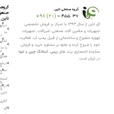
گروه
حس
من
صنعت
ناین
سب
آی ناین از سال ۱۳۹۳ با تمرکز بر فروش تخصصی
درباره
خر
تجهیزات و ماشین آلات صنعتی، شیرآلات، تجهیزات
ما
تا
تهویه مطبوع و ساختمانی از قبیل پمپ آب، فعالیت
تماس
سف
خود را شروع کرده و علاوه بر مشاوره خرید و فروش،
با ما
نش
نماینده انحصاری برند های
رپس
،
اسلانگ چین
و
شوا
همکار
م
در ایران است.
درخو
اط
نماین
ش
استخ
وا
در آی
وج
ناین
گالری
آی