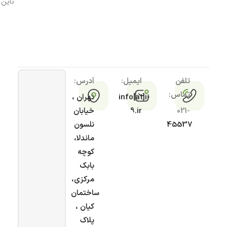
ناین
تلفن
ایمیل:
آدرس:
تماس:
info[at]i-
تهران ،
021-
9.ir
خیابان
45537
نلسون
ماندلا،
کوچه
بابک
مرکزی،
ساختمان
کیان ،
پلاک