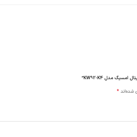
مسیگ مدل KW92-K4”
*
 شده‌اند