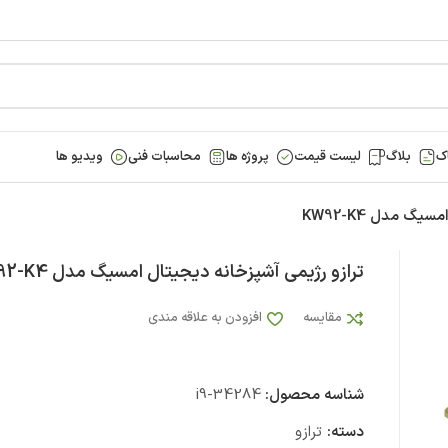
ک
بلاگ
لیست قیمت
پروژه ها
محاسبات فنی
ویدیو ها
گ مدل KW92-K4
ترازو رژیمی آشپزخانه دیجیتال امسیگ مدل KW92-K4
مقایسه
افزودن به علاقه مندی
شناسه محصول:
i9-34284
دسته:
ترازو