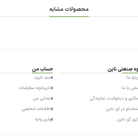
محصولات مشابه
ه صنعتی ناین
حساب من
باره ما
سبد خرید
اس با ما
تاریخچه سفارشات
کاری و درخواست نمایندگی
نشانی من
تخدام در آی ناین
اطلاعات شخصی
لری آی ناین
واریز وجه