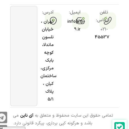
تلفن
ایمیل:
آدرس:
تماس:
info[at]i-
تهران ،
021-
9.ir
خیابان
45537
نلسون
ماندلا،
کوچه
بابک
مرکزی،
ساختمان
کیان ،
پلاک
۵/۱
تمامی حقوق این سایت محفوظ و متعلق به
آی ناین
می
باشد و هرگونه کپی برداری، پیگرد قانونی دارد.