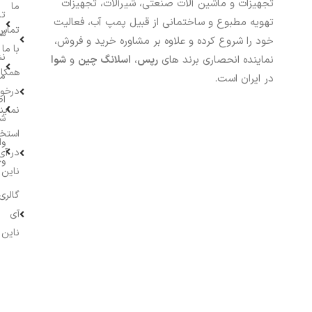
تجهیزات و ماشین آلات صنعتی، شیرآلات، تجهیزات
ما
تا
تهویه مطبوع و ساختمانی از قبیل پمپ آب، فعالیت
تماس
سف
خود را شروع کرده و علاوه بر مشاوره خرید و فروش،
با ما
نش
نماینده انحصاری برند های
رپس
،
اسلانگ چین
و
شوا
همکار
م
در ایران است.
درخو
اط
نماین
ش
استخ
وا
در آی
وج
ناین
گالری
آی
ناین