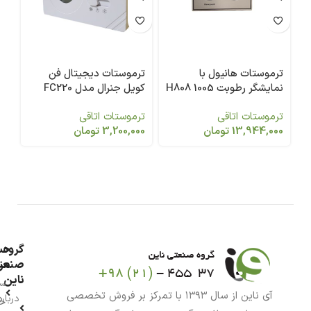
ترموستات هانیول با
ترموستات دیجیتال فن
نمایشگر رطوبت 1005 H808
کویل جنرال مدل FC220
A
ترموستات اتاقی
ترموستات اتاقی
13,944,000
تومان
3,200,000
تومان
گروه
حس
من
صنعت
ناین
سب
آی ناین از سال ۱۳۹۳ با تمرکز بر فروش تخصصی
درباره
خر