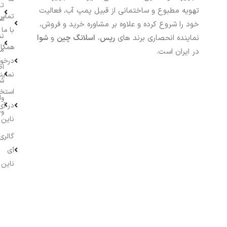
تا
تهویه مطبوع و ساختمانی از قبیل پمپ آب، فعالیت
تماس
سف
خود را شروع کرده و علاوه بر مشاوره خرید و فروش،
با ما
نش
نماینده انحصاری برند های
رپس
،
اسلانگ چین
و
شوا
همکار
م
در ایران است.
درخو
اط
نماین
ش
استخ
وا
در آی
وج
ناین
گالری
آی
ناین