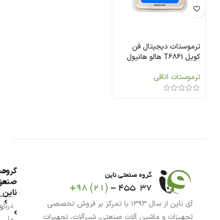
ترموستات دیجیتال فن
کویل T6861 هالو هانیول
ترموستات اتاقی
گروه
حس
من
صنعت
ناین
سب
آی ناین از سال ۱۳۹۳ با تمرکز بر فروش تخصصی
درباره
خر
تجهیزات و ماشین آلات صنعتی، شیرآلات، تجهیزات
ما