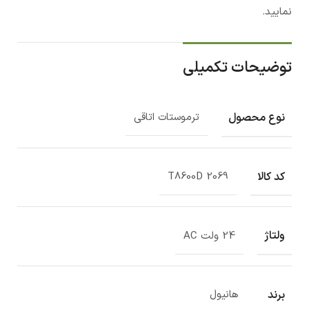
نمایید.
توضیحات تکمیلی
نوع محصول
ترموستات اتاقی
کد کالا
T8600D 2069
ولتاژ
24 ولت AC
برند
هانیول