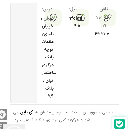
تلفن
ایمیل:
آدرس:
تماس:
info[at]i-
تهران ،
021-
9.ir
خیابان
45537
نلسون
ماندلا،
کوچه
بابک
مرکزی،
ساختمان
کیان ،
پلاک
۵/۱
تمامی حقوق این سایت محفوظ و متعلق به
آی ناین
می
باشد و هرگونه کپی برداری، پیگرد قانونی دارد.