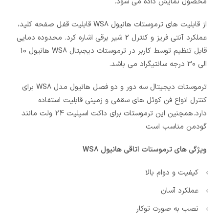
محصول نمایش داده می شود.
از قابلیت های ترموستات هانیول WS8 قابلیت قفل صفحه کلید،
عملکرد آنتی فریز و کنترل 2 شیر برقی اشاره کرد. محدوده دمایی
قابل تنظیم توسط کاربر در ترموستات دیجیتال WS8 هانیول 10
الی 30 درجه سانتیگراد می باشد.
ترموستات دیجیتال سه دور و دو فصل هانیول مدل WS8 برای
کنترل انواع فن کوئل های سقفی و زمینی قابلیت استفاده
دارد.همچنین این ترموستات برای داکت اسپلیت 24 ولت مانند
گودمن مناسب است
ویژگی های ترموستات اتاقی هانیول WS8
کیفیت و دوام بالا
عملکرد آسان
نصب به صورت توکار