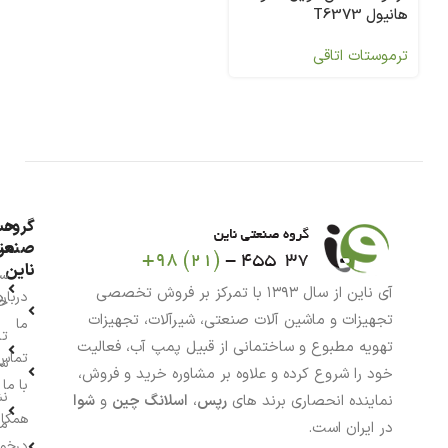
هانیول T6373
ترموستات اتاقی
گروه
حس
من
صنعت
ناین
سب
آی ناین از سال ۱۳۹۳ با تمرکز بر فروش تخصصی
درباره
خر
تجهیزات و ماشین آلات صنعتی، شیرآلات، تجهیزات
ما
تا
تهویه مطبوع و ساختمانی از قبیل پمپ آب، فعالیت
تماس
سف
خود را شروع کرده و علاوه بر مشاوره خرید و فروش،
با ما
نش
نماینده انحصاری برند های
رپس
،
اسلانگ چین
و
شوا
همکار
م
در ایران است.
درخو