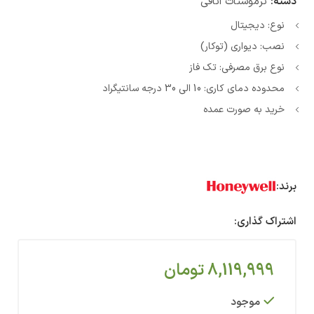
دسته:
ترموستات اتاقی
نوع: دیجیتال
نصب: دیواری (توکار)
نوع برق مصرفی: تک فاز
محدوده دمای کاری: 10 الی 30 درجه سانتیگراد
خرید به صورت عمده
برند:
اشتراک گذاری:
8,119,999
تومان
موجود