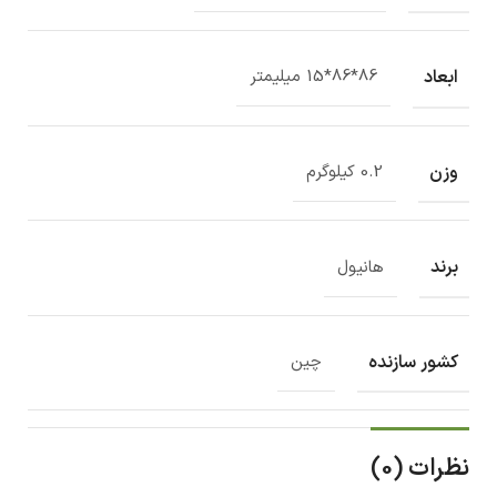
ابعاد
86*86*15 میلیمتر
وزن
0.2 کیلوگرم
برند
هانیول
کشور سازنده
چین
نظرات (0)