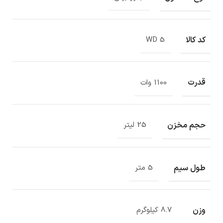
کد کالا
WD 5
قدرت
1100 وات
حجم مخزن
25 لیتر
طول سیم
5 متر
وزن
8.7 کیلوگرم