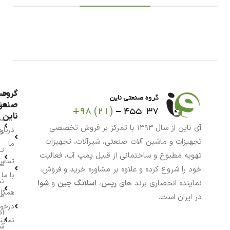
گروه
حس
من
صنعت
ناین
سب
آی ناین از سال ۱۳۹۳ با تمرکز بر فروش تخصصی
درباره
خر
تجهیزات و ماشین آلات صنعتی، شیرآلات، تجهیزات
ما
تا
تهویه مطبوع و ساختمانی از قبیل پمپ آب، فعالیت
تماس
سف
خود را شروع کرده و علاوه بر مشاوره خرید و فروش،
با ما
نش
نماینده انحصاری برند های
رپس
،
اسلانگ چین
و
شوا
همکار
م
در ایران است.
درخو
اط
نماین
ش