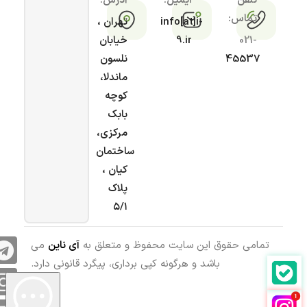
تلفن
ایمیل:
آدرس:
تماس:
info[at]i-
تهران ،
021-
9.ir
خیابان
45537
نلسون
ماندلا،
کوچه
بابک
مرکزی،
ساختمان
کیان ،
پلاک
۵/۱
تمامی حقوق این سایت محفوظ و متعلق به
آی ناین
می
باشد و هرگونه کپی برداری، پیگرد قانونی دارد.