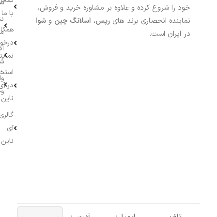
تماس
سف
خود را شروع کرده و علاوه بر مشاوره خرید و فروش،
با ما
نش
نماینده انحصاری برند های
رپس
،
اسلانگ چین
و
شوا
همکار
م
در ایران است.
درخو
اط
نماین
ش
استخ
وا
در آی
وج
ناین
گالری
آی
ناین