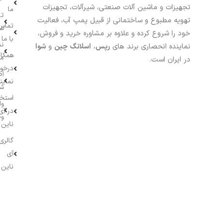
تجهیزات و ماشین آلات صنعتی، شیرآلات، تجهیزات
ما
تا
تهویه مطبوع و ساختمانی از قبیل پمپ آب، فعالیت
تماس
سف
خود را شروع کرده و علاوه بر مشاوره خرید و فروش،
با ما
نش
نماینده انحصاری برند های
رپس
،
اسلانگ چین
و
شوا
همکار
م
در ایران است.
درخو
اط
نماین
ش
استخ
وا
در آی
وج
ناین
گالری
آی
ناین