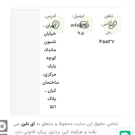
تلفن
ایمیل:
آدرس:
تماس:
info[at]i-
تهران ،
021-
9.ir
خیابان
45537
نلسون
ماندلا،
کوچه
بابک
مرکزی،
ساختمان
کیان ،
پلاک
۵/۱
تمامی حقوق این سایت محفوظ و متعلق به
آی ناین
می
باشد و هرگونه کپی برداری، پیگرد قانونی دارد.