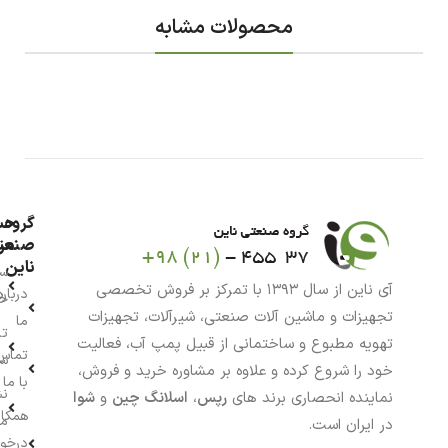
محصولات مشابه
گروه
حس
من
صنعت
ناین
سب
آی ناین از سال ۱۳۹۳ با تمرکز بر فروش تخصصی
درباره
خر
تجهیزات و ماشین آلات صنعتی، شیرآلات، تجهیزات
ما
تا
تهویه مطبوع و ساختمانی از قبیل پمپ آب، فعالیت
تماس
سف
خود را شروع کرده و علاوه بر مشاوره خرید و فروش،
با ما
نش
نماینده انحصاری برند های
رپس
،
اسلانگ چین
و
شوا
همکار
م
در ایران است.
درخو