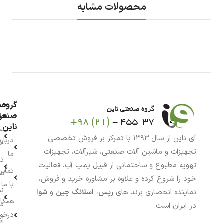
محصولات مشابه
گروه
حس
من
صنعت
ناین
سب
آی ناین از سال ۱۳۹۳ با تمرکز بر فروش تخصصی
درباره
خر
تجهیزات و ماشین آلات صنعتی، شیرآلات، تجهیزات
ما
تا
تهویه مطبوع و ساختمانی از قبیل پمپ آب، فعالیت
تماس
سف
خود را شروع کرده و علاوه بر مشاوره خرید و فروش،
با ما
نش
نماینده انحصاری برند های
رپس
،
اسلانگ چین
و
شوا
همکار
م
در ایران است.
درخو
اط