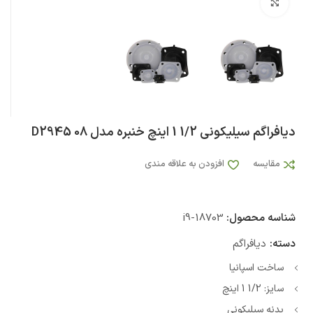
بزرگنمایی تصویر
دیافراگم سیلیکونی 1/2 1 اینچ خنبره مدل D2945 08
مقایسه
افزودن به علاقه مندی
شناسه محصول:
i9-18703
دسته:
دیافراگم
ساخت اسپانیا
سایز: 1/2 1 اینچ
بدنه سیلیکونی