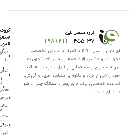
گروه
حس
من
صنعت
ناین
سب
آی ناین از سال ۱۳۹۳ با تمرکز بر فروش تخصصی
درباره
خر
تجهیزات و ماشین آلات صنعتی، شیرآلات، تجهیزات
ما
تا
تهویه مطبوع و ساختمانی از قبیل پمپ آب، فعالیت
تماس
سف
خود را شروع کرده و علاوه بر مشاوره خرید و فروش،
با ما
نش
نماینده انحصاری برند های
رپس
،
اسلانگ چین
و
شوا
همکار
م
در ایران است.
درخو
اط
نماین
ش
استخ
وا
در آی
وج
ناین