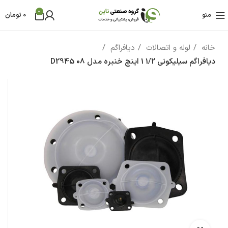
0
منو
0
تومان
خانه
لوله و اتصالات
دیافراگم
دیافراگم سیلیکونی 1/2 1 اینچ خنبره مدل D2945 08