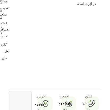
همکار
م
در ایران است.
درخو
اط
نماین
ش
استخ
وا
در آی
وج
ناین
گالری
آی
ناین
تلفن
ایمیل:
آدرس:
تماس:
info[at]i-
تهران ،