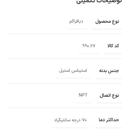
توضیحات تکمیلی
نوع محصول
دیافراگم
کد کالا
990.27
جنس بدنه
استینلس استیل
نوع اتصال
NPT
حداکثر دما
70 درجه سانتیگراد