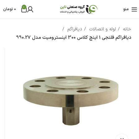
0
منو
0
تومان
خانه
لوله و اتصالات
دیافراگم
دیافراگم فلنجی 1 اینچ کلاس 300 اینسترومیت مدل 990.27