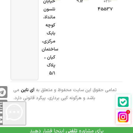
021-
9.ir
خیابان
45537
نلسون
ماندلا،
کوچه
بابک
مرکزی،
ساختمان
کیان ،
پلاک
۵/۱
تمامی حقوق این سایت محفوظ و متعلق به
آی ناین
می
باشد و هرگونه کپی برداری، پیگرد قانونی دارد.
برای مشاوره
تلفنی
اینجا فشار دهید