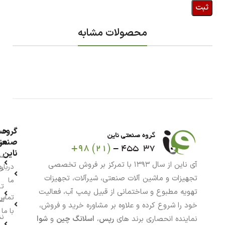
محصولات مشابه
گروه
حس
من
صنعت
ناین
سب
آی ناین از سال ۱۳۹۳ با تمرکز بر فروش تخصصی
درباره
خر
تجهیزات و ماشین آلات صنعتی، شیرآلات، تجهیزات
ما
تا
تهویه مطبوع و ساختمانی از قبیل پمپ آب، فعالیت
تماس
سف
خود را شروع کرده و علاوه بر مشاوره خرید و فروش،
با ما
نش
نماینده انحصاری برند های
رپس
،
اسلانگ چین
و
شوا