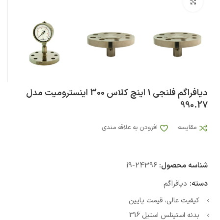
بزرگنمایی تصویر
دیافراگم فلنجی 1 اینچ کلاس 300 اینسترومیت مدل
990.27
مقایسه
افزودن به علاقه مندی
شناسه محصول:
i9-24396
دسته:
دیافراگم
کیفیت عالی، قیمت پایین
بدنه استینلس استیل 316