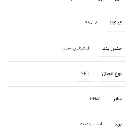
کد کالا
990.18
جنس بدنه
استینلس استیل
نوع اتصال
NPT
سایز
DN51
برند
اینسترومیت