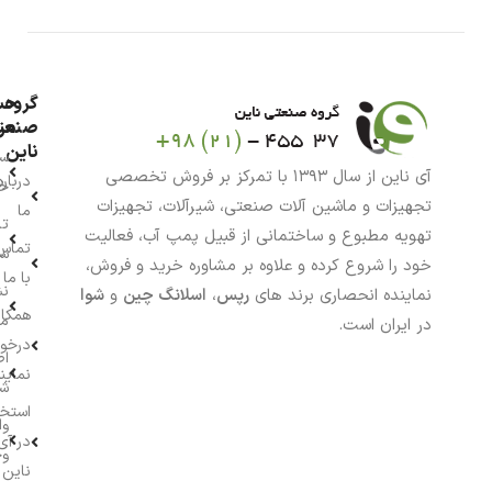
گروه
حس
من
صنعت
ناین
سب
آی ناین از سال ۱۳۹۳ با تمرکز بر فروش تخصصی
درباره
خر
تجهیزات و ماشین آلات صنعتی، شیرآلات، تجهیزات
ما
تا
تهویه مطبوع و ساختمانی از قبیل پمپ آب، فعالیت
تماس
سف
خود را شروع کرده و علاوه بر مشاوره خرید و فروش،
با ما
نش
نماینده انحصاری برند های
رپس
،
اسلانگ چین
و
شوا
همکار
م
در ایران است.
درخو
اط
نماین
ش
استخ
وا
در آی
وج
ناین