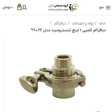
0
منو
0
تومان
خانه
لوله و اتصالات
دیافراگم
دیافراگم کلمپی 1 اینچ اینسترومیت مدل 990.22