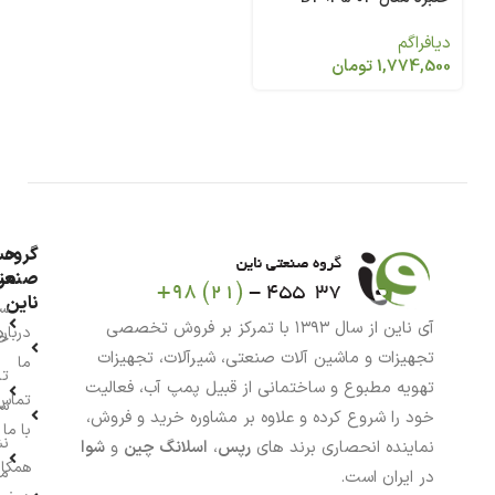
دیافراگم
1,774,500
تومان
گروه
حس
من
صنعت
ناین
سب
آی ناین از سال ۱۳۹۳ با تمرکز بر فروش تخصصی
درباره
خر
تجهیزات و ماشین آلات صنعتی، شیرآلات، تجهیزات
ما
تا
تهویه مطبوع و ساختمانی از قبیل پمپ آب، فعالیت
تماس
سف
خود را شروع کرده و علاوه بر مشاوره خرید و فروش،
با ما
نش
نماینده انحصاری برند های
رپس
،
اسلانگ چین
و
شوا
همکار
م
در ایران است.