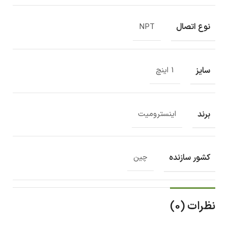
نوع اتصال
NPT
سایز
1 اینچ
برند
اینسترومیت
کشور سازنده
چین
نظرات (0)