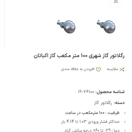
بزرگنمایی تصویر
رگلاتور گاز شهری 100 متر مکعب گاز اکباتان
مقایسه
افزودن به علاقه مندی
شناسه محصول:
i9-26100
دسته:
رگلاتور گاز
ظرفیت : 100 مترمکعب در ساعت
حداکثر فشار ورودی 1.03 تا 4.14 بار
دما : 29- تا 60+ درجه سانتی گراد