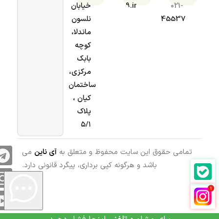
021-
9.ir
خیابان
45537
نلسون
ماندلا،
کوچه
بابک
مرکزی،
ساختمان
کیان ،
پلاک
۵/۱
تمامی حقوق این سایت محفوظ و متعلق به
آی ناین
می
باشد و هرگونه کپی برداری، پیگرد قانونی دارد.