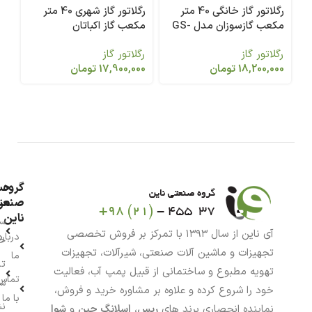
رگلاتور گاز خانگی 40 متر
رگلاتور گاز شهری 40 متر
مکعب گازسوزان مدل GS-
مکعب گاز اکباتان
4
74-27
رگلاتور گاز
رگلاتور گاز
رگ
18,200,000
تومان
17,900,000
تومان
گروه
حس
من
صنعت
ناین
سب
آی ناین از سال ۱۳۹۳ با تمرکز بر فروش تخصصی
درباره
خر
تجهیزات و ماشین آلات صنعتی، شیرآلات، تجهیزات
ما
تا
تهویه مطبوع و ساختمانی از قبیل پمپ آب، فعالیت
تماس
سف
خود را شروع کرده و علاوه بر مشاوره خرید و فروش،
با ما
نش
نماینده انحصاری برند های
رپس
،
اسلانگ چین
و
شوا