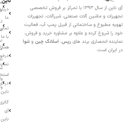
ناین
سب
آی ناین از سال ۱۳۹۳ با تمرکز بر فروش تخصصی
درباره
خر
تجهیزات و ماشین آلات صنعتی، شیرآلات، تجهیزات
ما
تا
تهویه مطبوع و ساختمانی از قبیل پمپ آب، فعالیت
تماس
سف
خود را شروع کرده و علاوه بر مشاوره خرید و فروش،
با ما
نش
نماینده انحصاری برند های
رپس
،
اسلانگ چین
و
شوا
همکار
م
در ایران است.
درخو
اط
نماین
ش
استخ
وا
در آی
وج
ناین
گالری
آی
ناین