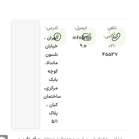
تلفن
ایمیل:
آدرس:
تماس:
info[at]i-
تهران ،
021-
9.ir
خیابان
45537
نلسون
ماندلا،
کوچه
بابک
مرکزی،
ساختمان
کیان ،
پلاک
۵/۱