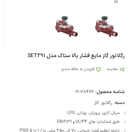
بزرگنمایی تصویر
رگلاتور گاز مایع فشار بالا ستاک مدل SET291
مقایسه
افزودن به علاقه مندی
شناسه محصول:
i9-38463
دسته:
رگلاتور گاز
سیال کاری: پروپان، بوتان، LPG
طبق استاندارد های UL144 و EN16129
دامنه تنظیم فشار خروجی: 70 الی 350 میلی بار/ 1 تا 5 PSIG