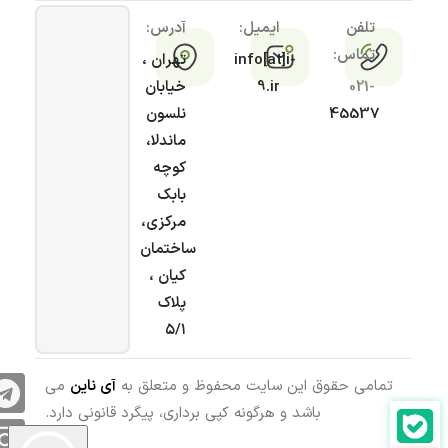
تلفن
ایمیل:
آدرس:
تماس:
info[at]i-
تهران ،
021-
9.ir
خیابان
45537
نلسون
ماندلا،
کوچه
بابک
مرکزی،
ساختمان
کیان ،
پلاک
۵/۱
تمامی حقوق این سایت محفوظ و متعلق به
آی ناین
می
باشد و هرگونه کپی برداری، پیگرد قانونی دارد.