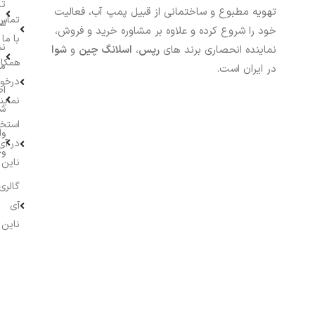
تا
تهویه مطبوع و ساختمانی از قبیل پمپ آب، فعالیت
تماس
سف
خود را شروع کرده و علاوه بر مشاوره خرید و فروش،
با ما
نش
نماینده انحصاری برند های
رپس
،
اسلانگ چین
و
شوا
همکار
م
در ایران است.
درخو
اط
نماین
ش
استخ
وا
در آی
وج
ناین
گالری
آی
ناین