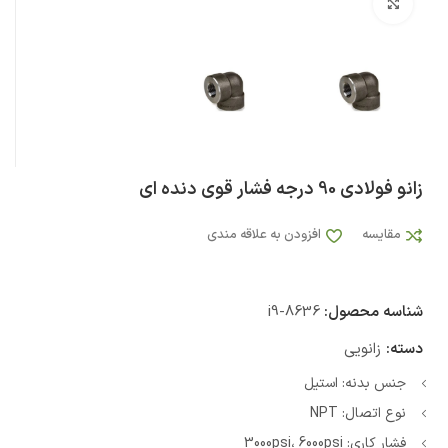
بزرگنمایی تصویر
‏زانو فولادی 90 درجه فشار قوی دنده ای‏
مقایسه
افزودن به علاقه مندی
شناسه محصول:
i9-8636
دسته:
زانویی
جنس بدنه: استیل
نوع اتصال: NPT
فشار کاری: 3000psi، 6000psi