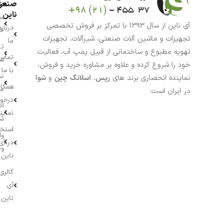
من
صنعت
ناین
سب
آی ناین از سال ۱۳۹۳ با تمرکز بر فروش تخصصی
درباره
خر
تجهیزات و ماشین آلات صنعتی، شیرآلات، تجهیزات
ما
تا
تهویه مطبوع و ساختمانی از قبیل پمپ آب، فعالیت
تماس
سف
خود را شروع کرده و علاوه بر مشاوره خرید و فروش،
با ما
نش
نماینده انحصاری برند های
رپس
،
اسلانگ چین
و
شوا
همکار
م
در ایران است.
درخو
اط
نماین
ش
استخ
وا
در آی
وج
ناین
گالری
آی
ناین