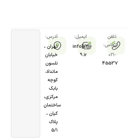
تلفن
ایمیل:
آدرس:
تماس:
info[at]i-
تهران ،
021-
9.ir
خیابان
45537
نلسون
ماندلا،
کوچه
بابک
مرکزی،
ساختمان
کیان ،
پلاک
۵/۱