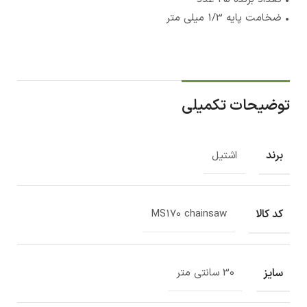
• ضخامت پایه 1/3 میلی متر
توضیحات تکمیلی
برند
اشتیل
کد کالا
MS170 chainsaw
سایز
30 سانتی متر