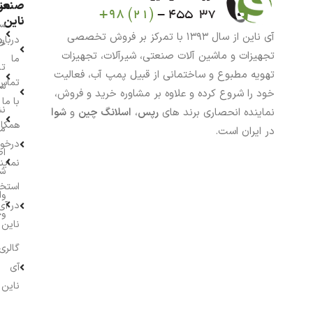
من
صنعت
ناین
سب
آی ناین از سال ۱۳۹۳ با تمرکز بر فروش تخصصی
درباره
خر
تجهیزات و ماشین آلات صنعتی، شیرآلات، تجهیزات
ما
تا
تهویه مطبوع و ساختمانی از قبیل پمپ آب، فعالیت
تماس
سف
خود را شروع کرده و علاوه بر مشاوره خرید و فروش،
با ما
نش
نماینده انحصاری برند های
رپس
،
اسلانگ چین
و
شوا
همکار
م
در ایران است.
درخو
اط
نماین
ش
استخ
وا
در آی
وج
ناین
گالری
آی
ناین