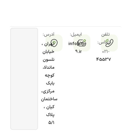
تلفن
ایمیل:
آدرس:
تماس:
info[at]i-
تهران ،
021-
9.ir
خیابان
45537
نلسون
ماندلا،
کوچه
بابک
مرکزی،
ساختمان
کیان ،
پلاک
۵/۱