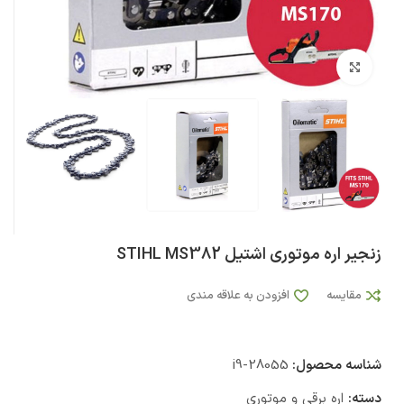
بزرگنمایی تصویر
زنجیر اره موتوری اشتیل STIHL MS382
مقایسه
افزودن به علاقه مندی
شناسه محصول:
i9-28055
دسته:
اره برقی و موتوری