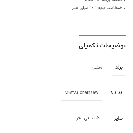
• ضخامت پایه 1/3 میلی متر
توضیحات تکمیلی
برند
اشتیل
کد کالا
MS381 chainsaw
سایز
50 سانتی متر