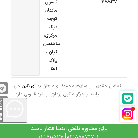
45537
نلسون
ماندلا،
کوچه
بابک
مرکزی،
ساختمان
کیان ،
پلاک
۵/۱
تمامی حقوق این سایت محفوظ و متعلق به
آی ناین
می
باشد و هرگونه کپی برداری، پیگرد قانونی دارد.
برای مشاوره
تلفنی
اینجا فشار دهید
02145537
02188879712