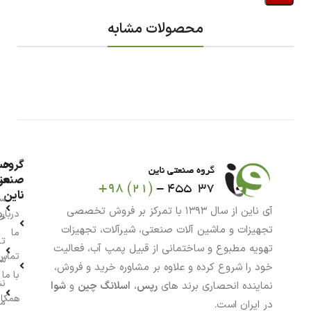
محصولات مشابه
گروه
حس
من
صنعت
ناین
سب
آی ناین از سال ۱۳۹۳ با تمرکز بر فروش تخصصی
درباره
خر
تجهیزات و ماشین آلات صنعتی، شیرآلات، تجهیزات
ما
تا
تهویه مطبوع و ساختمانی از قبیل پمپ آب، فعالیت
تماس
سف
خود را شروع کرده و علاوه بر مشاوره خرید و فروش،
با ما
نش
نماینده انحصاری برند های
رپس
،
اسلانگ چین
و
شوا
همکار
م
در ایران است.