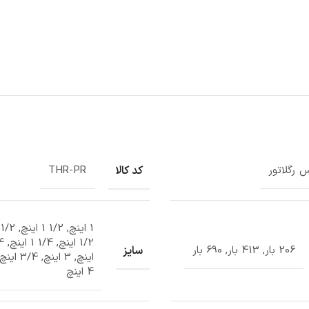
کد کالا
س رگلاتور
THR-PR
سایز
206 بار, 413 بار, 690 بار
4 اینچ