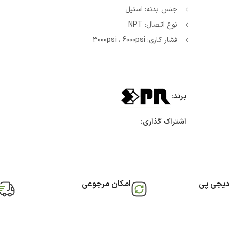
جنس بدنه: استیل
نوع اتصال: NPT
فشار کاری: 3000psi ، 6000psi
برند:
اشتراک گذاری:
دیجی پی
امکان مرجوعی