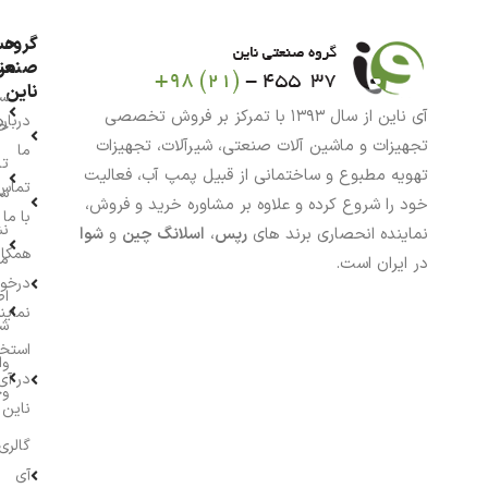
گروه
حس
من
صنعت
ناین
سب
آی ناین از سال ۱۳۹۳ با تمرکز بر فروش تخصصی
درباره
خر
تجهیزات و ماشین آلات صنعتی، شیرآلات، تجهیزات
ما
تا
تهویه مطبوع و ساختمانی از قبیل پمپ آب، فعالیت
تماس
سف
خود را شروع کرده و علاوه بر مشاوره خرید و فروش،
با ما
نش
نماینده انحصاری برند های
رپس
،
اسلانگ چین
و
شوا
همکار
م
در ایران است.
درخو
اط
نماین
ش
استخ
وا
در آی
وج
ناین
گالری
آی