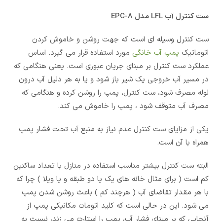
ست کنترل آب LFL مدل EPC-8
ست کنترل وسیله ای است که جهت روشن و خاموش کردن
اتوماتیک
پمپ آب خانگی
مورد استفاده قرار می گیرد. اساس
عملکرد ست کنترل بر مبنای جریان عبوری است. یعنی هنگامی که
در مسیر آب خروجی یک شیر باز شود و یا به هر دلیل آب درون
لوله مصرف شود، ست کنترل، پمپ را روشن کرده و هنگامی که
مصرف آب متوقف شود ، پمپ را خاموش می کند.
یکی از مزایای ست کنترل عدم نیاز به منبع آب تحت فشار پمپ
همراه با آن است.
البته ست کنترل بیشتر مناسب استفاده در منازل با تعداد ساکنین
کم است ( برای مثال خانه های یک یا دو طبقه و یا ویلا ) چرا که
با هر مقدار تقاضای آب ( هرچند کم ) باعث روشن شدن پمپ
می شود. این در حالی است که کلید اتومات مکانیکی پمپ از
آنجایی که بر مبنای فشار آب، پمپ را استارت می زند، نسبت به