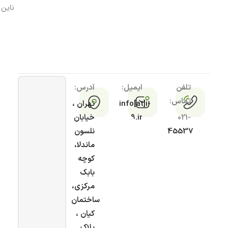
ناین
تلفن
ایمیل:
آدرس:
تماس:
info[at]i-
تهران ،
021-
9.ir
خیابان
45537
نلسون
ماندلا،
کوچه
بابک
مرکزی،
ساختمان
کیان ،
پلاک