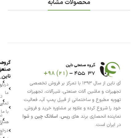
محصولات مشابه
گروه
حس
من
صنعت
ناین
سب
آی ناین از سال ۱۳۹۳ با تمرکز بر فروش تخصصی
درباره
خر
تجهیزات و ماشین آلات صنعتی، شیرآلات، تجهیزات
ما
تا
تهویه مطبوع و ساختمانی از قبیل پمپ آب، فعالیت
تماس
سف
خود را شروع کرده و علاوه بر مشاوره خرید و فروش،
با ما
نش
نماینده انحصاری برند های
رپس
،
اسلانگ چین
و
شوا
همکار
م
در ایران است.
درخو
اط