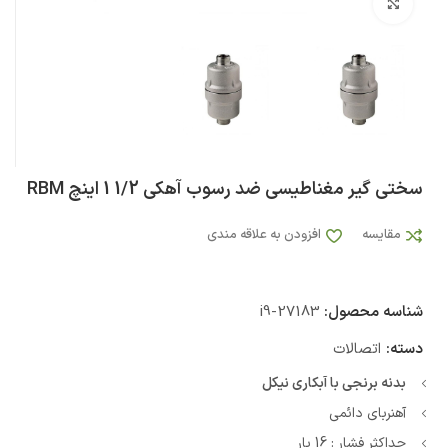
بزرگنمایی تصویر
سختی گیر مغناطیسی ضد رسوب آهکی 1/2 1 اینچ RBM
مقایسه
افزودن به علاقه مندی
شناسه محصول:
i9-27183
دسته:
اتصالات
بدنه برنجی با آبکاری نیکل
آهنربای دائمی
حداکثر فشار : 16 بار