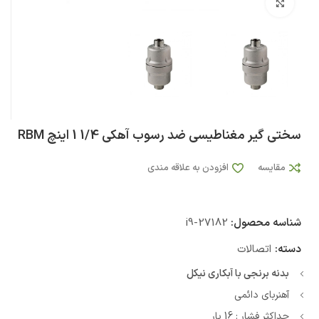
بزرگنمایی تصویر
سختی گیر مغناطیسی ضد رسوب آهکی 1/4 1 اینچ RBM
مقایسه
افزودن به علاقه مندی
شناسه محصول:
i9-27182
دسته:
اتصالات
بدنه برنجی با آبکاری نیکل
آهنربای دائمی
حداکثر فشار : 16 بار