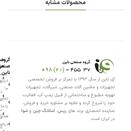
محصولات مشابه
گروه
حس
من
صنعت
ناین
سب
آی ناین از سال ۱۳۹۳ با تمرکز بر فروش تخصصی
درباره
خر
تجهیزات و ماشین آلات صنعتی، شیرآلات، تجهیزات
ما
تا
تهویه مطبوع و ساختمانی از قبیل پمپ آب، فعالیت
تماس
سف
خود را شروع کرده و علاوه بر مشاوره خرید و فروش،
با ما
نش
نماینده انحصاری برند های
رپس
،
اسلانگ چین
و
شوا
همکار
م
در ایران است.
درخو
اط