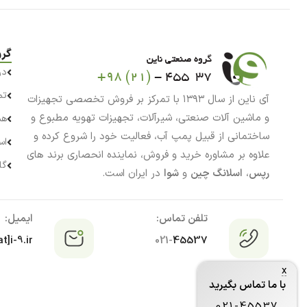
گرو
در
تم
آی ناین از سال ۱۳۹۳ با تمرکز بر فروش تخصصی تجهیزات
و ماشین آلات صنعتی، شیرآلات، تجهیزات تهویه مطبوع و
هم
ساختمانی از قبیل پمپ آب، فعالیت خود را شروع کرده و
اس
علاوه بر مشاوره خرید و فروش، نماینده انحصاری برند های
گا
رپس
،
اسلانگ چین
و
شوا
در ایران است.
تلفن تماس:
ایمیل:
t]i-9.ir
021-
45537
x
با ما تماس بگیرید
021-45537