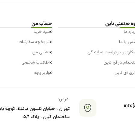
ه صنعتی ناین
حساب من
باره ما
سبد خرید
اس با ما
تاریخچه سفارشات
کاری و درخواست نمایندگی
نشانی من
تخدام در آی ناین
اطلاعات شخصی
لری آی ناین
واریز وجه
آدرس:
info[a
تهران ، خیابان نلسون ماندلا، کوچه با
ساختمان کیان ، پلاک ۵/۱