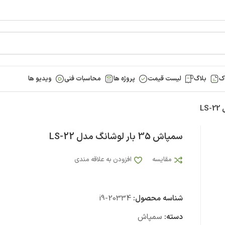
ک
بلاگ
لیست قیمت
پروژه ها
محاسبات فنی
ویدیو ها
سمپاش 35 بار لوشانگ مدل LS-22
مقایسه
افزودن به علاقه مندی
شناسه محصول:
i9-20334
دسته:
سمپاش