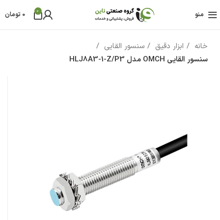
0
منو
0
تومان
خانه
ابزار دقیق
سنسور القایی
سنسور القایی OMCH مدل HLJ8A3-1-Z/P3