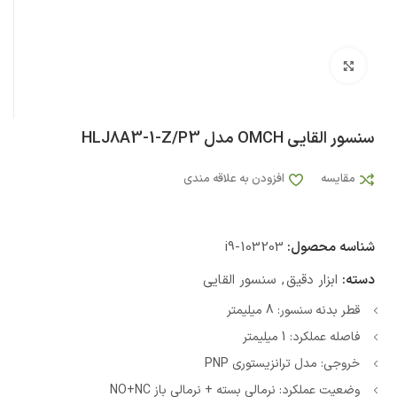
بزرگنمایی تصویر
سنسور القایی OMCH مدل HLJ8A3-1-Z/P3
مقایسه
افزودن به علاقه مندی
شناسه محصول:
i9-103203
دسته:
ابزار دقیق
,
سنسور القایی
قطر بدنه سنسور: 8 میلیمتر
فاصله عملکرد: 1 میلیمتر
خروجی: مدل ترانزیستوری PNP
وضعیت عملکرد: نرمالی بسته + نرمالی باز NO+NC