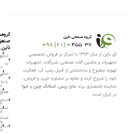
گروه
حس
من
صنعت
ناین
سب
آی ناین از سال ۱۳۹۳ با تمرکز بر فروش تخصصی
درباره
خر
تجهیزات و ماشین آلات صنعتی، شیرآلات، تجهیزات
ما
تا
تهویه مطبوع و ساختمانی از قبیل پمپ آب، فعالیت
تماس
سف
خود را شروع کرده و علاوه بر مشاوره خرید و فروش،
با ما
نش
نماینده انحصاری برند های
رپس
،
اسلانگ چین
و
شوا
همکار
م
در ایران است.
درخو
اط
نماین
ش
استخ
وا
در آی
وج