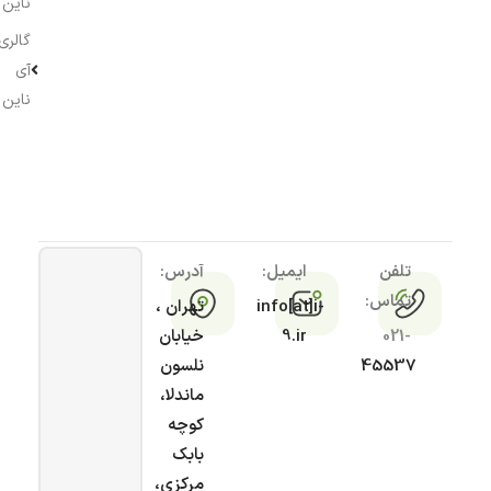
ناین
گالری
آی
ناین
تلفن
ایمیل:
آدرس:
تماس:
info[at]i-
تهران ،
021-
9.ir
خیابان
45537
نلسون
ماندلا،
کوچه
بابک
مرکزی،