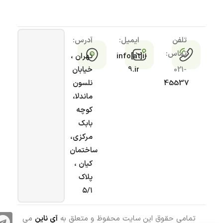
تلفن
ایمیل:
آدرس:
تماس:
info[at]i-
تهران ،
021-
9.ir
خیابان
45537
نلسون
ماندلا،
کوچه
بابک
مرکزی،
ساختمان
کیان ،
پلاک
۵/۱
تمامی حقوق این سایت محفوظ و متعلق به
آی ناین
می