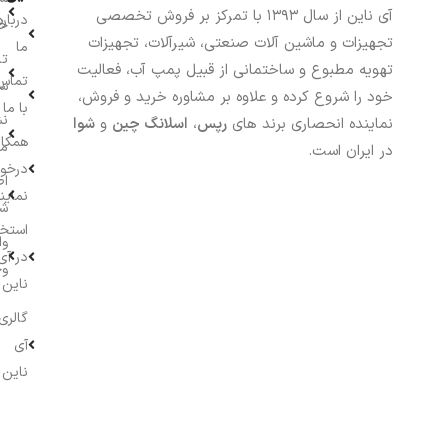
آی ناین از سال ۱۳۹۳ با تمرکز بر فروش تخصصی
درباره
خر
تجهیزات و ماشین آلات صنعتی، شیرآلات، تجهیزات
ما
تا
تهویه مطبوع و ساختمانی از قبیل پمپ آب، فعالیت
تماس
سف
خود را شروع کرده و علاوه بر مشاوره خرید و فروش،
با ما
نش
نماینده انحصاری برند های
رپس
،
اسلانگ چین
و
شوا
همکار
م
در ایران است.
درخو
اط
نماین
ش
استخ
وا
در آی
وج
ناین
گالری
آی
ناین