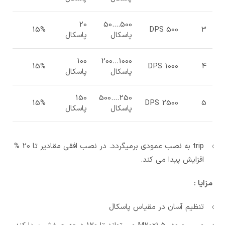
20
500….50
15%
DPS 500
3
پاسکال
پاسکال
100
1000…200
15%
DPS 1000
4
پاسکال
پاسکال
150
250….500
15%
DPS 2500
5
پاسکال
پاسکال
trip به نصب عمودی برمیگردد. در نصب افقی مقادیر تا 20 %
افزایش پیدا می کند.
مزایا :
تنظیم آسان در مقیاس پاسکال