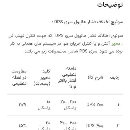
توضیحات
سوئیچ اختلاف فشار هانیول سری DPS :
سوئیچ اختلاف فشار هانیول سری DPS که جهت کنترل فیلتر، فن
،
دمپر
آتش و یا کنترل جریان هوا در سیستم های هندلی به کار
برده می شود. سری PDS شامل محصولات زیر می باشد:
دامنه
کلید
مقاومت
تنظیمی
ردیف
شرح کالا
تغییر
در نقطه
فشار بالاتر
(پسماند)
تنظیمی
trip
10
200….20
20%
DPS 200
1
پاسکال
پاسکال
20
400….40
15%
DPS 400
2
پاسکال
پاسکال