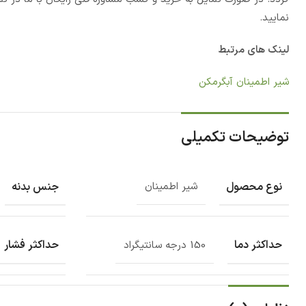
نمایید.
لینک های مرتبط
شیر اطمینان آبگرمکن
توضیحات تکمیلی
نوع محصول
جنس بدنه
شیر اطمینان
حداکثر دما
حداکثر فشار
150 درجه سانتیگراد