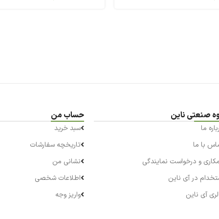
ه صنعتی ناین
حساب من
باره ما
سبد خرید
اس با ما
تاریخچه سفارشات
کاری و درخواست نمایندگی
نشانی من
تخدام در آی ناین
اطلاعات شخصی
لری آی ناین
واریز وجه