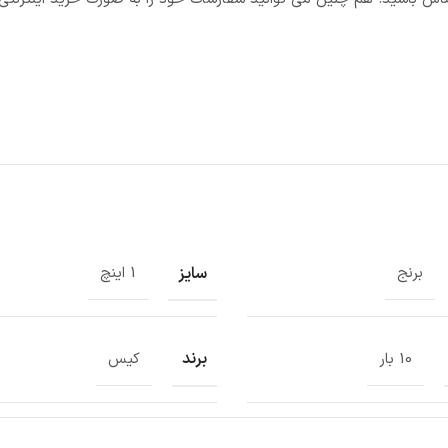
سایز
برنج
1 اینچ
برند
10 بار
کیس