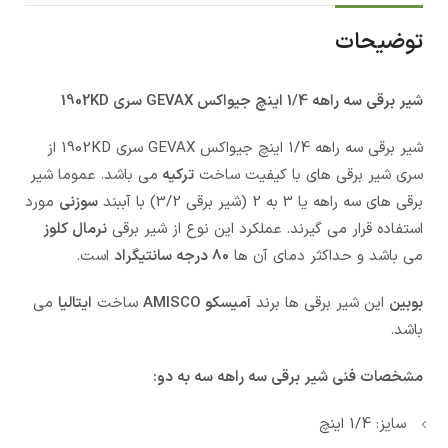
توضیحات
شیر برقی سه راهه 1/4 اینچ جیواکس GEVAX سری 1902KD
شیر برقی سه راهه 1/4 اینچ جیواکس GEVAX سری 1902KD از
سری شیر برقی های با کیفیت ساخت
ترکیه
می باشد. عموما شیر
برقی های سه راهه یا 3 به 2 (شیر برقی 3/2) با آببند
سوزنی
مورد
استفاده قرار می گیرند. عملکرد این نوع از شیر برقی
نرمال کلوز
می باشد و حداکثر دمای آن ها
80 درجه سانتیگراد
است.
بوبین
این شیر برقی ها برند
آمیسکو AMISCO
ساخت
ایتالیا
می
باشد.
مشخصات فنی شیر برقی سه راهه سه به دو:
سایز: 1/4 اینچ