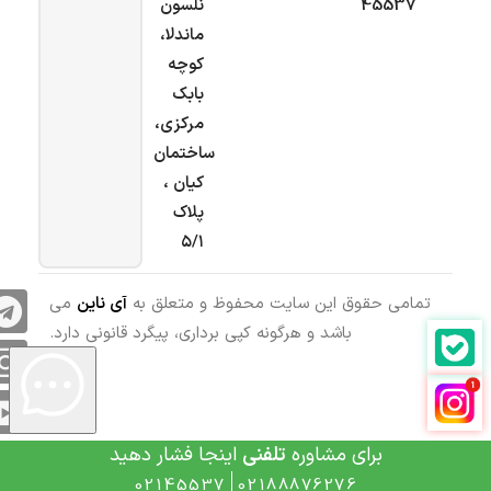
45537
نلسون
ماندلا،
کوچه
بابک
مرکزی،
ساختمان
کیان ،
پلاک
۵/۱
تمامی حقوق این سایت محفوظ و متعلق به
آی ناین
می
باشد و هرگونه کپی برداری، پیگرد قانونی دارد.
برای مشاوره
تلفنی
اینجا فشار دهید
02145537
02188876276