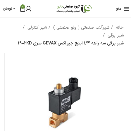
0
منو
0
تومان
خانه
شیرآلات صنعتی ( ولو صنعتی )
شیر کنترلی
شیر برقی
شیر برقی سه راهه 1/4 اینچ جیواکس GEVAX سری 1902KD