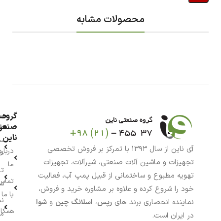
محصولات مشابه
گروه
حس
من
صنعت
ناین
سب
آی ناین از سال ۱۳۹۳ با تمرکز بر فروش تخصصی
درباره
خر
تجهیزات و ماشین آلات صنعتی، شیرآلات، تجهیزات
ما
تا
تهویه مطبوع و ساختمانی از قبیل پمپ آب، فعالیت
تماس
سف
خود را شروع کرده و علاوه بر مشاوره خرید و فروش،
با ما
نش
نماینده انحصاری برند های
رپس
،
اسلانگ چین
و
شوا
همکار
م
در ایران است.