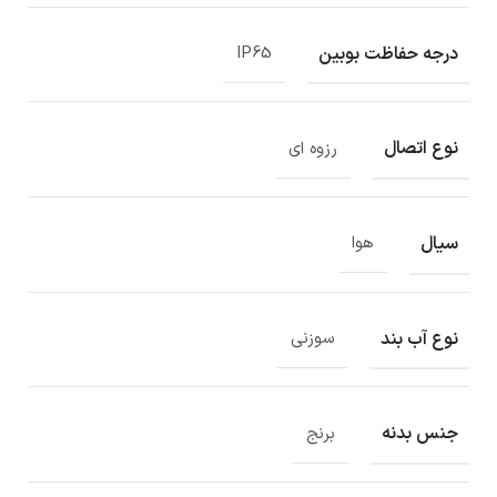
درجه حفاظت بوبین
IP65
نوع اتصال
رزوه ای
سیال
هوا
نوع آب بند
سوزنی
جنس بدنه
برنج