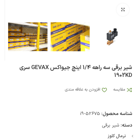
بزرگنمایی تصویر
شیر برقی سه راهه 1/4 اینچ جیواکس GEVAX سری
1902KD
مقایسه
افزودن به علاقه مندی
شناسه محصول:
i9-52675
دسته:
شیر برقی
نرمال کلوز