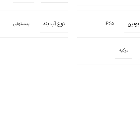
بوبین
نوع آب بند
IP65
پیستونی
ترکیه