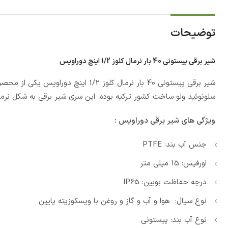
توضیحات
شیر برقی پیستونی 40 بار نرمال کلوز 1/2 اینچ دوراویس
شیر برقی پیستونی 40 بار نرمال کلوز 1/2 اینچ دوراویس یکی از محصولات با کیفیت عرضه شده توسط گروه فروش و پشتیبانی ناین است. این
سلونوئید ولو ساخت کشور ترکیه بوده. این سری شیر برقی به شکل نرما
ویژگی های شیر برقی دوراویس :
جنس آب بند: PTFE
اورفیس: 15 میلی متر
درجه حفاظت بوبین: IP65
نوع سیال: هوا و آب و گاز و روغن با ویسکوزیته پایین
نوع آب بند: پیستونی