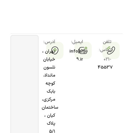
تلفن
ایمیل:
آدرس:
تماس:
info[at]i-
تهران ،
021-
9.ir
خیابان
45537
نلسون
ماندلا،
کوچه
بابک
مرکزی،
ساختمان
کیان ،
پلاک
۵/۱