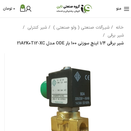
0
منو
0
تومان
خانه
شیرآلات صنعتی ( ولو صنعتی )
شیر کنترلی
شیر برقی
شیر برقی 1/4 اینچ سوزنی 100 بار ODE مدل 21A2K0T12-XC