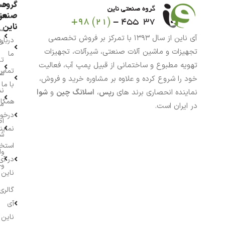
گروه
حس
من
صنعت
ناین
سب
آی ناین از سال ۱۳۹۳ با تمرکز بر فروش تخصصی
درباره
خر
تجهیزات و ماشین آلات صنعتی، شیرآلات، تجهیزات
ما
تا
تهویه مطبوع و ساختمانی از قبیل پمپ آب، فعالیت
تماس
سف
خود را شروع کرده و علاوه بر مشاوره خرید و فروش،
با ما
نش
نماینده انحصاری برند های
رپس
،
اسلانگ چین
و
شوا
همکار
م
در ایران است.
درخو
اط
نماین
ش
استخ
وا
در آی
وج
ناین
گالری
آی
ناین