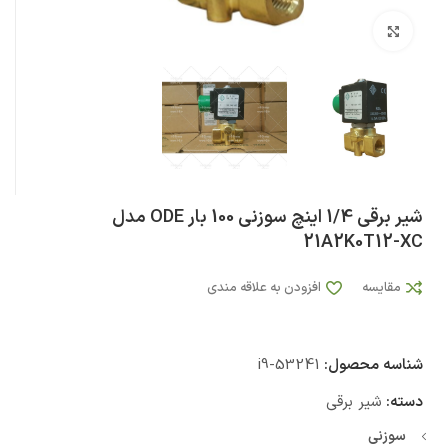
بزرگنمایی تصویر
شیر برقی 1/4 اینچ سوزنی 100 بار ODE مدل
21A2K0T12-XC
مقایسه
افزودن به علاقه مندی
شناسه محصول:
i9-53241
دسته:
شیر برقی
سوزنی